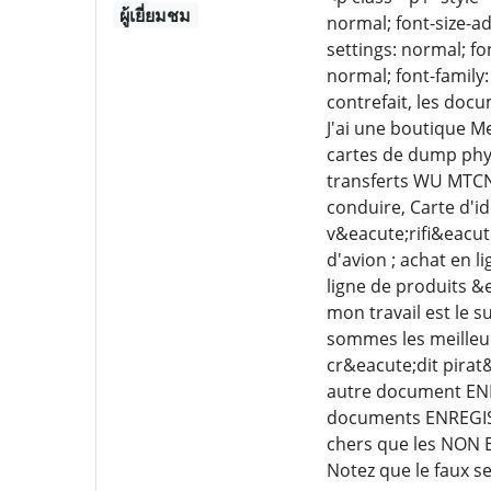
ผู้เยี่ยมชม
normal; font-size-ad
settings: normal; fo
normal; font-family:
contrefait, les docu
J'ai une boutique M
cartes de dump phys
transferts WU MTCN,
conduire, Carte d'id
v&eacute;rifi&eacute
d'avion ; achat en 
ligne de produits &
mon travail est le 
sommes les meilleur
cr&eacute;dit pirat
autre document ENR
documents ENREGIS
chers que les NON E
Notez que le faux s