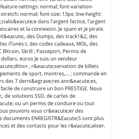
-feature-settings: normal; font-variation-
stretch: normal; font-size: 13px; line-height:
ialis&eacute;e dans l'argent factice, l'argent
ncaires et la connexion. Je spam et je pirate.
lit&eacute;, des Dumps, des track1&2, des
tes iTunes t, des codes cadeaux, MOL, des
itcoin, Skrill ; Passeport, Permis de
 dollars, euros Je suis un vendeur
cute;dition ; r&eacute;servation de billets
uipements de sport, montres,... ; commande en
ours des 7 derni&egrave;res ann&eacute;es,
s facile de construire un bon PRESTIGE. Nous
, de solutions SSD, de cartes de
eacute; ou un permis de conduire ou tout
ous pouvons vous cr&eacute;er des
s documents ENREGISTR&Eacute;S sont plus
es et des contacts pour les r&eacute;aliser.