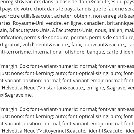
enregistr&eacute; dans la base de donn&eacute;es du pays a
 pays de votre choix dans le pays, tandis que le faux ne se
circ;tre utilis&eacute;. acheter, obtenir, non enregistr&eac
cartes, Royaume-Uni, vendre, en ligne, canadien, britannique
in, &Eacute;tats-Unis, &Eacute;tats-Unis, nous, italien, mal
entification, permis de conduire, permis, permis de conduire
t gratuit, vol d'identit&eacute;, faux, nouveaut&eacute;, 
nti-terrorisme, international, offshore, banque, carte d'id
"margin: 0px; font-variant-numeric: normal; font-variant-eas
just: none; font-kerning: auto; font-optical-sizing: auto; font
nt-variant-position: normal; font-variant-emoji: normal; font-
 'Helvetica Neue';">instantan&eacute;, en ligne, &agrave; ve
uxi&egrave;me,
"margin: 0px; font-variant-numeric: normal; font-variant-eas
just: none; font-kerning: auto; font-optical-sizing: auto; font
nt-variant-position: normal; font-variant-emoji: normal; font-
 'Helvetica Neue';">citoyennet&eacute;, identit&eacute;, id