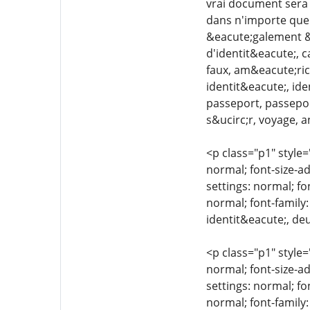
vrai document sera 
dans n'importe quel
&eacute;galement &e
d'identit&eacute;, 
faux, am&eacute;rica
identit&eacute;, id
passeport, passepor
s&ucirc;r, voyage, a
<p class="p1" style=
normal; font-size-ad
settings: normal; fo
normal; font-family:
identit&eacute;, de
<p class="p1" style=
normal; font-size-ad
settings: normal; fo
normal; font-family: