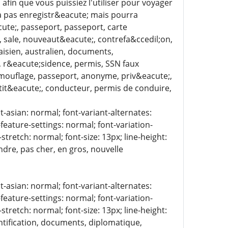
fin que vous puissiez l'utiliser pour voyager
ra pas enregistr&eacute; mais pourra
ute;, passeport, passeport, carte
, sale, nouveaut&eacute;, contrefa&ccedil;on,
aisien, australien, documents,
, r&eacute;sidence, permis, SSN faux
camouflage, passeport, anonyme, priv&eacute;,
entit&eacute;, conducteur, permis de conduire,
t-asian: normal; font-variant-alternates:
-feature-settings: normal; font-variation-
stretch: normal; font-size: 13px; line-height:
ndre, pas cher, en gros, nouvelle
t-asian: normal; font-variant-alternates:
-feature-settings: normal; font-variation-
stretch: normal; font-size: 13px; line-height:
entification, documents, diplomatique,