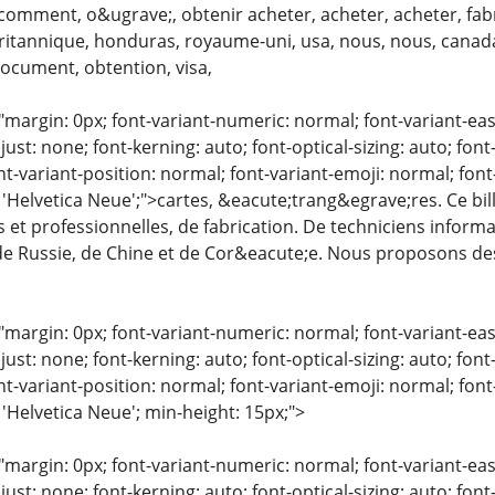
 comment, o&ugrave;, obtenir acheter, acheter, acheter, fabr
britannique, honduras, royaume-uni, usa, nous, nous, canada
 document, obtention, visa,
"margin: 0px; font-variant-numeric: normal; font-variant-eas
just: none; font-kerning: auto; font-optical-sizing: auto; font
nt-variant-position: normal; font-variant-emoji: normal; font-
: 'Helvetica Neue';">cartes, &eacute;trang&egrave;res. Ce bi
es et professionnelles, de fabrication. De techniciens infor
de Russie, de Chine et de Cor&eacute;e. Nous proposons des
"margin: 0px; font-variant-numeric: normal; font-variant-eas
just: none; font-kerning: auto; font-optical-sizing: auto; font
nt-variant-position: normal; font-variant-emoji: normal; font-
 'Helvetica Neue'; min-height: 15px;">
"margin: 0px; font-variant-numeric: normal; font-variant-eas
just: none; font-kerning: auto; font-optical-sizing: auto; font