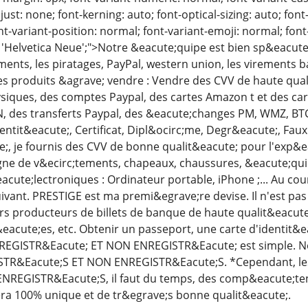
just: none; font-kerning: auto; font-optical-sizing: auto; font
nt-variant-position: normal; font-variant-emoji: normal; font-
 'Helvetica Neue';">Notre &eacute;quipe est bien sp&eacute;c
ments, les piratages, PayPal, western union, les virements ba
es produits &agrave; vendre : Vendre des CVV de haute qua
iques, des comptes Paypal, des cartes Amazon t et des car
 des transferts Paypal, des &eacute;changes PM, WMZ, BTC B
entit&eacute;, Certificat, Dipl&ocirc;me, Degr&eacute;, Faux
;, je fournis des CVV de bonne qualit&eacute; pour l'exp&ea
ligne de v&ecirc;tements, chapeaux, chaussures, &eacute;q
eacute;lectroniques : Ordinateur portable, iPhone ;... Au c
suivant. PRESTIGE est ma premi&egrave;re devise. Il n'est pa
s producteurs de billets de banque de haute qualit&eacute;
&eacute;es, etc. Obtenir un passeport, une carte d'identit&
EGISTR&Eacute; ET NON ENREGISTR&Eacute; est simple. N
TR&Eacute;S ET NON ENREGISTR&Eacute;S. *Cependant, le
NREGISTR&Eacute;S, il faut du temps, des comp&eacute;tenc
era 100% unique et de tr&egrave;s bonne qualit&eacute;.