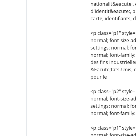
nationalit&eacute;,
d'identit&eacute;, 
carte, identifiants,
<p class="p1" style=
normal; font-size-ad
settings: normal; fo
normal; font-family
des fins industriell
&Eacute;tats-Unis, 
pour le
<p class="p2" style=
normal; font-size-ad
settings: normal; fo
normal; font-family:
<p class="p1" style=
normal; font-size-ad