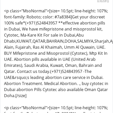
แจ้งลบ
<p class="MsoNormal">[size= 10.5pt; line-height: 107%;
font-family: Roboto; color: #7a8384]Get your discreet
100% safe*(+971)524843957 **effective abortion pills
in Dubai, We have mifepristone and misoprostol kit,
Cytotec, Ma-Kare Kit For sale in Dubai,Abu
Dhabi,KUWAIT,QATAR,BAHRAIN,DOHA,SALMIYA,Sharjah,A
Alain, Fujairah, Ras Al Khaimah, Umm Al Quwain, UAE.
BUY Mifepristone and Misoprostol (Cytotec), Mtp Kit In
UAE. Abortion pills available in UAE (United Arab
Emirates), Saudi Arabia, Kuwait, Oman, Bahrain and
Qatar. Contact us today.(+971)524843957 -The
UAE&rsquo;s leading abortion care service in Dubai.
Abortion Treatment. Medical Abortion. ., buy cytotec in
Dubai abortion Pills Cytotec also available Oman Qatar
Doha.[/size]
<p class="MsoNormal">[size= 10.5pt; line-height: 107%;