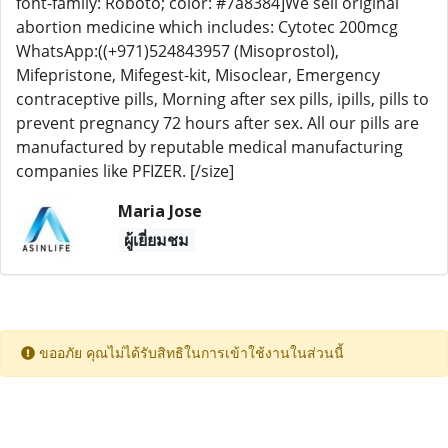
font-family: Roboto; color: #7a8384]We sell original
abortion medicine which includes: Cytotec 200mcg
WhatsApp:((+971)524843957 (Misoprostol),
Mifepristone, Mifegest-kit, Misoclear, Emergency
contraceptive pills, Morning after sex pills, ipills, pills to
prevent pregnancy 72 hours after sex. All our pills are
manufactured by reputable medical manufacturing
companies like PFIZER. [/size]
Maria Jose
ผู้เยี่ยมชม
ขออภัย คุณไม่ได้รับสิทธิในการเข้าใช้งานในส่วนนี้