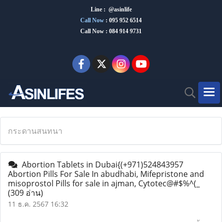
Line : @asinlife
Call Now
:
095 952 6514
Call Now : 084 914 9731
กระดานสนทนา
Abortion Tablets in Dubai{(+971)524843957
Abortion Pills For Sale In abudhabi, Mifepristone and
misoprostol Pills for sale in ajman, Cytotec@#$%^(_
(309 อ่าน)
11 ธ.ค. 2567 16:32