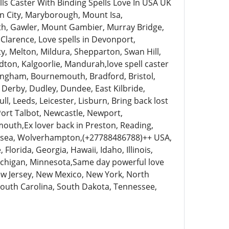
 Caster With Binding Spells Love In USA UK
n City, Maryborough, Mount Isa,
h, Gawler, Mount Gambier, Murray Bridge,
 Clarence, Love spells in Devonport,
ty, Melton, Mildura, Shepparton, Swan Hill,
on, Kalgoorlie, Mandurah,love spell caster
ingham, Bournemouth, Bradford, Bristol,
Derby, Dudley, Dundee, East Kilbride,
, Leeds, Leicester, Lisburn, Bring back lost
 Port Talbot, Newcastle, Newport,
uth,Ex lover back in Preston, Reading,
ansea, Wolverhampton,(+27788486788)++ USA,
lorida, Georgia, Hawaii, Idaho, Illinois,
Michigan, Minnesota,Same day powerful love
ew Jersey, New Mexico, New York, North
South Carolina, South Dakota, Tennessee,