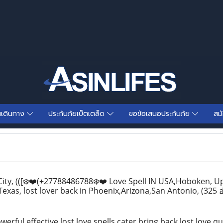
นเดินทาง
ประกันภัยเบ็ตเตล็ด
ขอข้อเสนอประกันภัย
สม
ty, (([❄️❤️(+27788486788❄️❤️ Love Spell IN USA,Hoboken, U
exas, lost lover back in Phoenix,Arizona,San Antonio,
(325 อ
erful effective lost love spells cater,bring back lost love,q