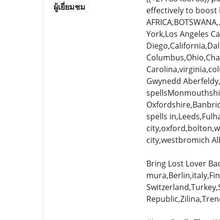
ผู้เยี่ยมชม
effectively to boo
AFRICA,BOTSWANA,.
York,Los Angeles Ca
Diego,California,Dal
Columbus,Ohio,Charl
Carolina,virginia,c
Gwynedd Aberfeldy, 
spellsMonmouthshir
Oxfordshire,Banbri
spells in,Leeds,Ful
city,oxford,bolto
city,westbromich Al
Bring Lost Lover Ba
mura,Berlin,italy,F
Switzerland,Turkey,
Republic,Zilina,Tre