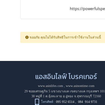
https://powerfulspe
ขออภัย คุณไม่ได้รับสิทธิในการเข้าใช้งานในส่วนนี้
แอสอินไลฟ์ โบรคเกอร์
www.asinlifes.com
,
www.asinontime.com
29 ซอยเศรษฐกิจ 5 แขวงบางแค เขตบางแค กรุงเทพฯ 101
38 หมู่ที่ 1 ต.ยุ้งทะลาย อ.อู่ทอง จ.สุพรรณบุรี 72160
โทรศัพท์ :
095 952 6514
,
084 914 9731