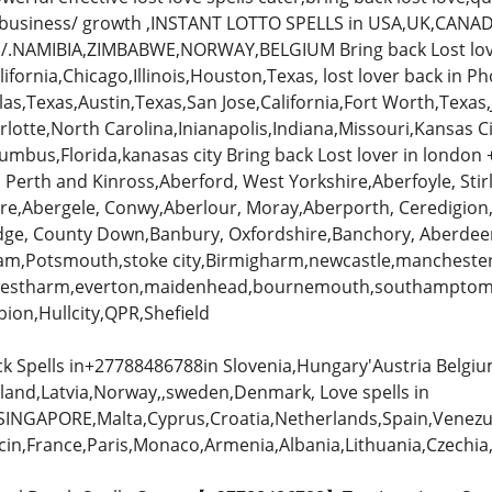
st business/ growth ,INSTANT LOTTO SPELLS in USA,UK,CAN
/.NAMIBIA,ZIMBABWE,NORWAY,BELGIUM Bring back Lost love
lifornia,Chicago,Illinois,Houston,Texas, lost lover back in 
las,Texas,Austin,Texas,San Jose,California,Fort Worth,Texas,Ja
otte,North Carolina,Inianapolis,Indiana,Missouri,Kansas C
olumbus,Florida,kanasas city Bring back Lost lover in london
Perth and Kinross,Aberford, West Yorkshire,Aberfoyle, Stir
e,Abergele, Conwy,Aberlour, Moray,Aberporth, Ceredigio
dge, County Down,Banbury, Oxfordshire,Banchory, Aberdeen
ham,Potsmouth,stoke city,Birmigharm,newcastle,manchester
n,westharm,everton,maidenhead,bournemouth,southamptom
bion,Hullcity,QPR,Shefield
ck Spells in+27788486788in Slovenia,Hungary'Austria Belgi
inland,Latvia,Norway,,sweden,Denmark, Love spells in
SINGAPORE,Malta,Cyprus,Croatia,Netherlands,Spain,Venezue
ncin,France,Paris,Monaco,Armenia,Albania,Lithuania,Czechi