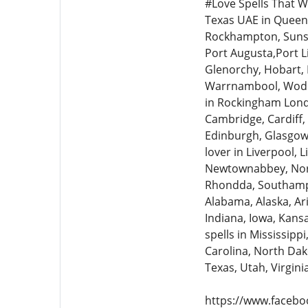
#Love Spells That 
Texas UAE in Queens
Rockhampton, Sunsh
Port Augusta,Port Li
Glenorchy, Hobart, L
Warrnambool, Wodong
in Rockingham Londo
Cambridge, Cardiff,
Edinburgh, Glasgow,Q
lover in Liverpool, 
Newtownabbey, Nort
Rhondda, Southampt
Alabama, Alaska, Ari
Indiana, Iowa, Kans
spells in Mississip
Carolina, North Dak
Texas, Utah, Virgin
https://www.facebo