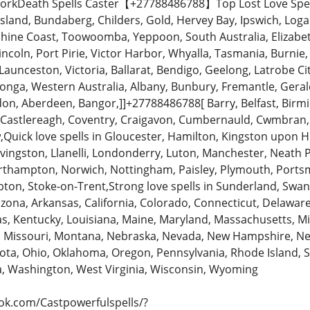
WorkDeath Spells Caster【+27788486788】Top Lost Love Spells
land, Bundaberg, Childers, Gold, Hervey Bay, Ipswich, Loga
ine Coast, Toowoomba, Yeppoon, South Australia, Elizabet
ncoln, Port Pirie, Victor Harbor, Whyalla, Tasmania, Burnie,
aunceston, Victoria, Ballarat, Bendigo, Geelong, Latrobe Ci
a, Western Australia, Albany, Bunbury, Fremantle, Geraldt
n, Aberdeen, Bangor,]]+27788486788[ Barry, Belfast, Birm
 Castlereagh, Coventry, Craigavon, Cumbernauld, Cwmbran, 
uick love spells in Gloucester, Hamilton, Kingston upon Hull
Livingston, Llanelli, Londonderry, Luton, Manchester, Neath
hampton, Norwich, Nottingham, Paisley, Plymouth, Portsmo
on, Stoke-on-Trent,Strong love spells in Sunderland, Sw
zona, Arkansas, California, Colorado, Connecticut, Delaware, F
as, Kentucky, Louisiana, Maine, Maryland, Massachusetts, 
pi, Missouri, Montana, Nebraska, Nevada, New Hampshire, N
ota, Ohio, Oklahoma, Oregon, Pennsylvania, Rhode Island, 
ia, Washington, West Virginia, Wisconsin, Wyoming
ok.com/Castpowerfulspells/?