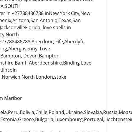
ADA.SOUTH
r in +27788486788 inNew York City,New
Phoenix,Arizona,San Antonio,Texas,San
cksonvilleFlorida, love spells in
ity,North
 +27788486788,Aberdour, Fife,Aberdyfi,
ling,Abergavenny, Love
n,Bampton, Devon,Bampton,
shire,Banff, Aberdeenshire,Binding Love
,lincoln
,Norwich,North London,stoke
um Maribor
la,Peru,Bolivia,Chille,Poland,Ukraine,Slovakia,Russia,Moa
a,Estonia,Greece,Bulgaria,Luxembourg,Portugal,Liechtenstei