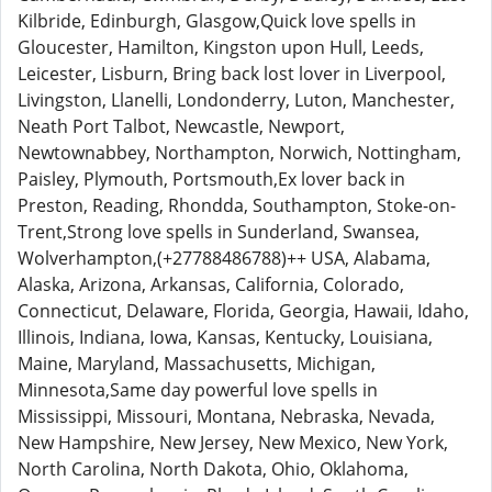
Kilbride, Edinburgh, Glasgow,Quick love spells in
Gloucester, Hamilton, Kingston upon Hull, Leeds,
Leicester, Lisburn, Bring back lost lover in Liverpool,
Livingston, Llanelli, Londonderry, Luton, Manchester,
Neath Port Talbot, Newcastle, Newport,
Newtownabbey, Northampton, Norwich, Nottingham,
Paisley, Plymouth, Portsmouth,Ex lover back in
Preston, Reading, Rhondda, Southampton, Stoke-on-
Trent,Strong love spells in Sunderland, Swansea,
Wolverhampton,(+27788486788)++ USA, Alabama,
Alaska, Arizona, Arkansas, California, Colorado,
Connecticut, Delaware, Florida, Georgia, Hawaii, Idaho,
Illinois, Indiana, Iowa, Kansas, Kentucky, Louisiana,
Maine, Maryland, Massachusetts, Michigan,
Minnesota,Same day powerful love spells in
Mississippi, Missouri, Montana, Nebraska, Nevada,
New Hampshire, New Jersey, New Mexico, New York,
North Carolina, North Dakota, Ohio, Oklahoma,