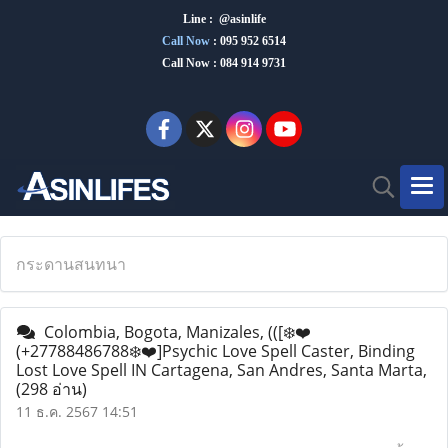
Line : @asinlife
Call Now
:
095 952 6514
Call Now : 084 914 9731
กระดานสนทนา
Colombia, Bogota, Manizales, (([❄️❤️
(+27788486788❄️❤️]Psychic Love Spell Caster, Binding
Lost Love Spell IN Cartagena, San Andres, Santa Marta,
(298 อ่าน)
11 ธ.ค. 2567 14:51