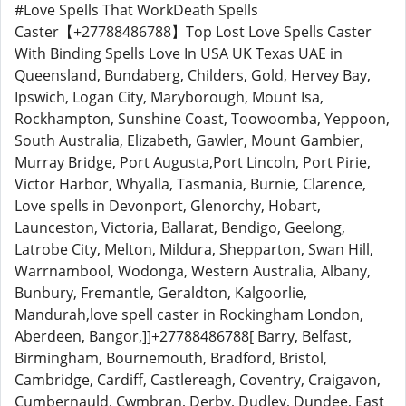
#Love Spells That WorkDeath Spells
Caster【+27788486788】Top Lost Love Spells Caster
With Binding Spells Love In USA UK Texas UAE in
Queensland, Bundaberg, Childers, Gold, Hervey Bay,
Ipswich, Logan City, Maryborough, Mount Isa,
Rockhampton, Sunshine Coast, Toowoomba, Yeppoon,
South Australia, Elizabeth, Gawler, Mount Gambier,
Murray Bridge, Port Augusta,Port Lincoln, Port Pirie,
Victor Harbor, Whyalla, Tasmania, Burnie, Clarence,
Love spells in Devonport, Glenorchy, Hobart,
Launceston, Victoria, Ballarat, Bendigo, Geelong,
Latrobe City, Melton, Mildura, Shepparton, Swan Hill,
Warrnambool, Wodonga, Western Australia, Albany,
Bunbury, Fremantle, Geraldton, Kalgoorlie,
Mandurah,love spell caster in Rockingham London,
Aberdeen, Bangor,]]+27788486788[ Barry, Belfast,
Birmingham, Bournemouth, Bradford, Bristol,
Cambridge, Cardiff, Castlereagh, Coventry, Craigavon,
Cumbernauld, Cwmbran, Derby, Dudley, Dundee, East