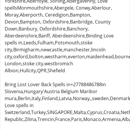
Yorkshire,Aberfoyle, Stirling,Abergavenny, Love
spellsMonmouthshire,Abergele, Conwy,Aberlour,
Moray,Aberporth, Ceredigion,Bampton,
Devon,Bampton, Oxfordshire,Banbridge, County
Down,Banbury, Oxfordshire,Banchory,
Aberdeenshire,Banff, Aberdeenshire,Binding Love
spells in,Leeds,Fulham,Potsmouth,stoke
city,Birmigharm,newcastle,manchester,lincoln
city,oxford,bolton,westharm,everton,maidenhead,bou
London,stoke city,westbromich
Albion,Hullcity,QPR,Shefield
Bring Lost Lover Back Spells in+27788486788in
Slovenia,Hungary'Austria Belgium Maribor
mura,Berlin,italy,Finland,Latvia,Norway,,sweden,Denmark
Love spells in
Switzerland,Turkey,SINGAPORE,Malta,Cyprus,Croatia,Neth
Republic,Zilina,Trencin,France,Paris,Monaco,Armenia,Alb