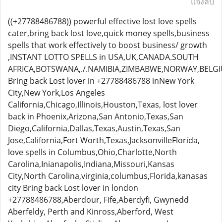
แจ้งลบ
((+27788486788)) powerful effective lost love spells
cater,bring back lost love,quick money spells,business
spells that work effectively to boost business/ growth
,INSTANT LOTTO SPELLS in USA,UK,CANADA.SOUTH
AFRICA,BOTSWANA,./.NAMIBIA,ZIMBABWE,NORWAY,BELG
Bring back Lost lover in +27788486788 inNew York
City,New York,Los Angeles
California,Chicago,Illinois,Houston,Texas, lost lover
back in Phoenix,Arizona,San Antonio,Texas,San
Diego,California,Dallas,Texas,Austin,Texas,San
Jose,California,Fort Worth,Texas,JacksonvilleFlorida,
love spells in Columbus,Ohio,Charlotte,North
Carolina,Inianapolis,Indiana,Missouri,Kansas
City,North Carolina,virginia,columbus,Florida,kanasas
city Bring back Lost lover in london
+27788486788,Aberdour, Fife,Aberdyfi, Gwynedd
Aberfeldy, Perth and Kinross,Aberford, West