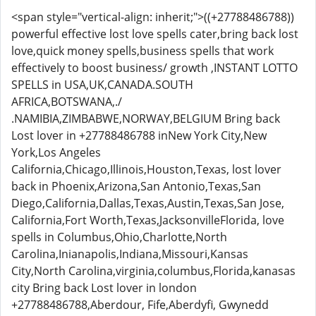
<span style="vertical-align: inherit;">((+27788486788))
powerful effective lost love spells cater,bring back lost
love,quick money spells,business spells that work
effectively to boost business/ growth ,INSTANT LOTTO
SPELLS in USA,UK,CANADA.SOUTH
AFRICA,BOTSWANA,./
.NAMIBIA,ZIMBABWE,NORWAY,BELGIUM Bring back
Lost lover in +27788486788 inNew York City,New
York,Los Angeles
California,Chicago,Illinois,Houston,Texas, lost lover
back in Phoenix,Arizona,San Antonio,Texas,San
Diego,California,Dallas,Texas,Austin,Texas,San Jose,
California,Fort Worth,Texas,JacksonvilleFlorida, love
spells in Columbus,Ohio,Charlotte,North
Carolina,Inianapolis,Indiana,Missouri,Kansas
City,North Carolina,virginia,columbus,Florida,kanasas
city Bring back Lost lover in london
+27788486788,Aberdour, Fife,Aberdyfi, Gwynedd