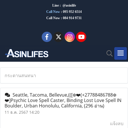
Line : @asinlife
Call Now
:
095 952 6514
Call Now : 084 914 9731
กระดานสนทนา
Seattle, Tacoma, Bellevue,(([❄️❤️(+27788486788❄️
❤️]Psychic Love Spell Caster, Binding Lost Love Spell IN
Boulder, Urban Honolulu, California,
(296 อ่าน)
11 ธ.ค. 2567 14:20
แจ้งลบ