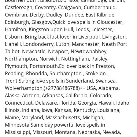
Bournemouth, Bradford, Bristol, Cambridge, Cardiff,
Castlereagh, Coventry, Craigavon, Cumbernauld,
Cwmbran, Derby, Dudley, Dundee, East Kilbride,
Edinburgh, Glasgow,Quick love spells in Gloucester,
Hamilton, Kingston upon Hull, Leeds, Leicester,
Lisburn, Bring back lost lover in Liverpool, Livingston,
Llanelli, Londonderry, Luton, Manchester, Neath Port
Talbot, Newcastle, Newport, Newtownabbey,
Northampton, Norwich, Nottingham, Paisley,
Plymouth, Portsmouth,Ex lover back in Preston,
Reading, Rhondda, Southampton , Stoke-on-
Trent,Strong love spells in Sunderland, Swansea,
Wolverhampton,(+27788486788)++ USA, Alabama,
Alaska, Arizona, Arkansas, California, Colorado,
Connecticut, Delaware, Florida, Georgia, Hawaii, Idaho,
Illinois, Indiana, Iowa, Kansas, Kentucky, Louisiana,
Maine, Maryland, Massachusetts, Michigan,
Minnesota,Same day powerful love spells in
Mississippi, Missouri, Montana, Nebraska, Nevada,