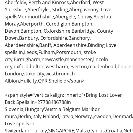
Aberfeldy, Perth and Kinross,Aberford, West
Yorkshire,Aberfoyle , Stirling,Abergavenny, Love
spellsMonmouthshire,Abergele, Conwy,Aberlour,
Moray,Aberporth, Ceredigion,Bampton,
Devon,Bampton, Oxfordshire,Banbridge, County
Down,Banbury, Oxfordshire,Banchory,
Aberdeenshire,Banff, Aberdeenshire,Binding Love
spells in,Leeds,Fulham,Potsmouth, stoke
city,Birmigharm,newcastle,manchester,lincoln
city,oxford,bolton,westharm,everton,maidenhead,bou
London,stoke city,westbromich
Albion,Hullcity,QPR,Shefield</span>
<span style="vertical-align: inherit;">Bring Lost Lover
Back Spells in+27788486788in
Slovenia,Hungary'Austria Belgium Maribor
mura,Berlin,italy,Finland,Latvia,Norway,,sweden,Denmark
Love spells in
Switzerland,Turkey,SINGAPORE,Malta,Cyprus,Croatia,Neth