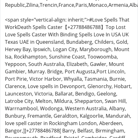
Republic,Zilina,Trencin,France,Paris,Monaco,Armenia,Alb
<span style="vertical-align: inherit;">#Love Spells That
WorkDeath Spells Caster【+27788486788】Top Lost
Love Spells Caster With Binding Spells Love In USA UK
Texas UAE in Queensland, Bundaberg, Childers, Gold,
Hervey Bay, Ipswich, Logan City, Maryborough, Mount
Isa, Rockhampton, Sunshine Coast, Toowoomba,
Yeppoon, South Australia, Elizabeth, Gawler, Mount
Gambier, Murray. Bridge, Port Augusta,Port Lincoln,
Port Pirie, Victor Harbor, Whyalla, Tasmania, Burnie,
Clarence, Love spells in Devonport, Glenorchy, Hobart,
Launceston, Victoria, Ballarat, Bendigo, Geelong,
Latrobe City, Melton, Mildura, Shepparton, Swan Hill,
Warrnambool, Wodonga, Western Australia, Albany,
Bunbury, Fremantle, Geraldton, Kalgoorlie, Mandurah,
love spell caster in Rockingham London, Aberdeen,
Bangor,]]+27788486788[ Barry, Belfast, Birmingham,