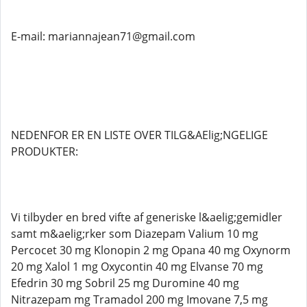
E-mail: mariannajean71@gmail.com
NEDENFOR ER EN LISTE OVER TILG&AElig;NGELIGE
PRODUKTER:
Vi tilbyder en bred vifte af generiske l&aelig;gemidler
samt m&aelig;rker som Diazepam Valium 10 mg
Percocet 30 mg Klonopin 2 mg Opana 40 mg Oxynorm
20 mg Xalol 1 mg Oxycontin 40 mg Elvanse 70 mg
Efedrin 30 mg Sobril 25 mg Duromine 40 mg
Nitrazepam mg Tramadol 200 mg Imovane 7,5 mg