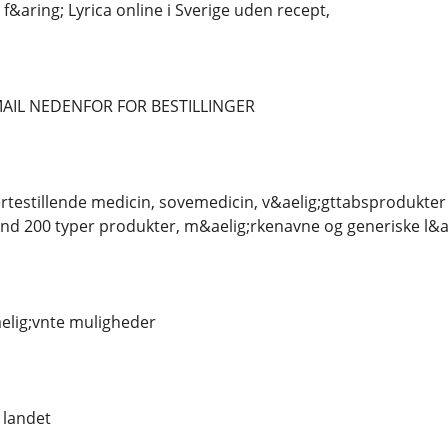
 f&aring; Lyrica online i Sverige uden recept,
AIL NEDENFOR FOR BESTILLINGER
testillende medicin, sovemedicin, v&aelig;gttabsprodukter 
nd 200 typer produkter, m&aelig;rkenavne og generiske l&a
elig;vnte muligheder
 landet