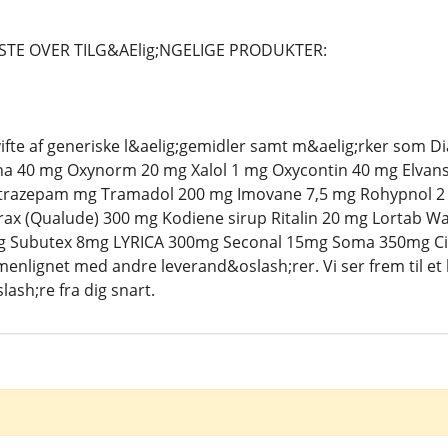
STE OVER TILG&AElig;NGELIGE PRODUKTER:
 vifte af generiske l&aelig;gemidler samt m&aelig;rker som
a 40 mg Oxynorm 20 mg Xalol 1 mg Oxycontin 40 mg Elvanse
razepam mg Tramadol 200 mg Imovane 7,5 mg Rohypnol 2 mg
x (Qualude) 300 mg Kodiene sirup Ritalin 20 mg Lortab Wa
mg Subutex 8mg LYRICA 300mg Seconal 15mg Soma 350mg Ci
enlignet med andre leverand&oslash;rer. Vi ser frem til et 
ash;re fra dig snart.