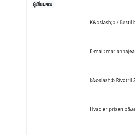
ผู้เยี่ยมชม
K&oslash;b / Bestil b
E-mail: mariannaj
k&oslash;b Rivotril
Hvad er prisen p&ari