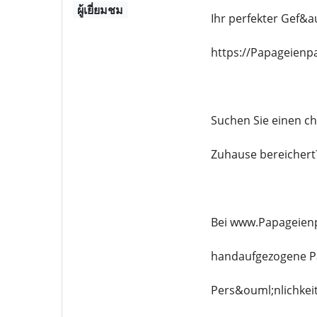
ผู้เยี่ยมชม
Ihr perfekter Gef&au
https://Papageienp
Suchen Sie einen c
Zuhause bereichert
Bei www.Papageienp
handaufgezogene Pap
Pers&ouml;nlichkeit