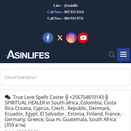
Line : @asinlife
Call Now
:
095 952 6514
Call Now : 084 914 9731
กระดานสนทนา
True Love Spells Caster ╬ +256754810143 ╬
SPIRITUAL HEALER in South africa ,Colombia, Costa
Rica Croatia, Cyprus, Czech , Republic, Denmark,
Ecuador, Egypt, El Salvador , Estonia, Finland, France,
Germany, Greece, Gua m, Guatemala, South Africa
(359 อ่าน)