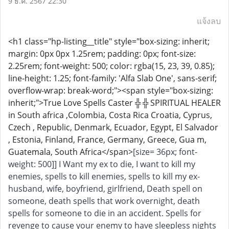
9 ธ.ค. 2567 22:30
แจ้งลบ
<h1 class="hp-listing__title" style="box-sizing: inherit;
margin: 0px 0px 1.25rem; padding: 0px; font-size:
2.25rem; font-weight: 500; color: rgba(15, 23, 39, 0.85);
line-height: 1.25; font-family: 'Alfa Slab One', sans-serif;
overflow-wrap: break-word;"><span style="box-sizing:
inherit;">True Love Spells Caster ╬ ╬ SPIRITUAL HEALER
in South africa ,Colombia, Costa Rica Croatia, Cyprus,
Czech , Republic, Denmark, Ecuador, Egypt, El Salvador
, Estonia, Finland, France, Germany, Greece, Gua m,
Guatemala, South Africa</span>
[size= 36px; font-
weight: 500]] I Want my ex to die, I want to kill my
enemies, spells to kill enemies, spells to kill my ex-
husband, wife, boyfriend, girlfriend, Death spell on
someone, death spells that work overnight, death
spells for someone to die in an accident. Spells for
revenge to cause your enemy to have sleepless nights