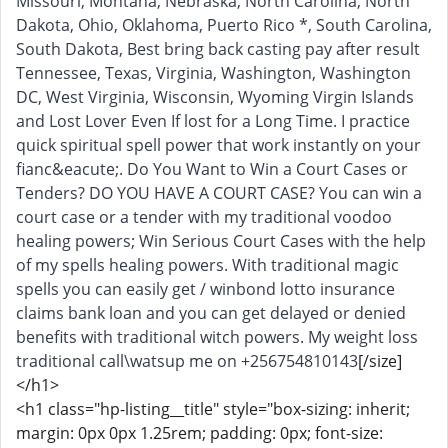
Missouri, Montana, Nebraska, North Carolina, North
Dakota, Ohio, Oklahoma, Puerto Rico *, South Carolina,
South Dakota, Best bring back casting pay after result
Tennessee, Texas, Virginia, Washington, Washington
DC, West Virginia, Wisconsin, Wyoming Virgin Islands
and Lost Lover Even If lost for a Long Time. I practice
quick spiritual spell power that work instantly on your
fianc&eacute;. Do You Want to Win a Court Cases or
Tenders? DO YOU HAVE A COURT CASE? You can win a
court case or a tender with my traditional voodoo
healing powers; Win Serious Court Cases with the help
of my spells healing powers. With traditional magic
spells you can easily get / winbond lotto insurance
claims bank loan and you can get delayed or denied
benefits with traditional witch powers. My weight loss
traditional call\watsup me on +256754810143
[/size]
</h1>
<h1 class="hp-listing__title" style="box-sizing: inherit;
margin: 0px 0px 1.25rem; padding: 0px; font-size: