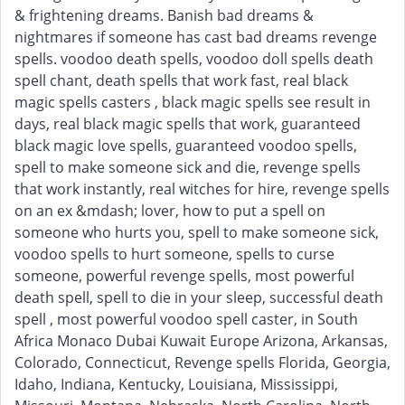
& frightening dreams. Banish bad dreams &
nightmares if someone has cast bad dreams revenge
spells. voodoo death spells, voodoo doll spells death
spell chant, death spells that work fast, real black
magic spells casters , black magic spells see result in
days, real black magic spells that work, guaranteed
black magic love spells, guaranteed voodoo spells,
spell to make someone sick and die, revenge spells
that work instantly, real witches for hire, revenge spells
on an ex &mdash; lover, how to put a spell on
someone who hurts you, spell to make someone sick,
voodoo spells to hurt someone, spells to curse
someone, powerful revenge spells, most powerful
death spell, spell to die in your sleep, successful death
spell , most powerful voodoo spell caster, in South
Africa Monaco Dubai Kuwait Europe Arizona, Arkansas,
Colorado, Connecticut, Revenge spells Florida, Georgia,
Idaho, Indiana, Kentucky, Louisiana, Mississippi,