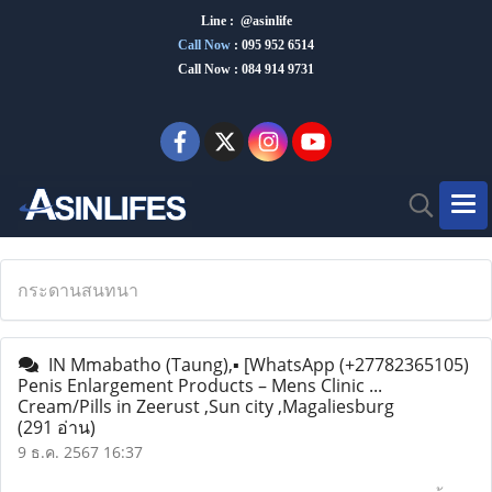
Line : @asinlife
Call Now
:
095 952 6514
Call Now : 084 914 9731
กระดานสนทนา
IN Mmabatho (Taung),▪︎ [WhatsApp (+27782365105)
Penis Enlargement Products – Mens Clinic ...
Cream/Pills in Zeerust ,Sun city ,Magaliesburg
(291 อ่าน)
9 ธ.ค. 2567 16:37