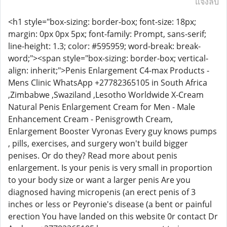
แจ้งลบ
<h1 style="box-sizing: border-box; font-size: 18px;
margin: 0px 0px 5px; font-family: Prompt, sans-serif;
line-height: 1.3; color: #595959; word-break: break-
word;"><span style="box-sizing: border-box; vertical-
align: inherit;">Penis Enlargement C4-max Products -
Mens Clinic WhatsApp +27782365105 in South Africa
,Zimbabwe ,Swaziland ,Lesotho Worldwide X-Cream
Natural Penis Enlargement Cream for Men - Male
Enhancement Cream - Penisgrowth Cream,
Enlargement Booster Vyronas Every guy knows pumps
, pills, exercises, and surgery won't build bigger
penises. Or do they? Read more about penis
enlargement. Is your penis is very small in proportion
to your body size or want a larger penis Are you
diagnosed having micropenis (an erect penis of 3
inches or less or Peyronie's disease (a bent or painful
erection You have landed on this website 0r contact Dr