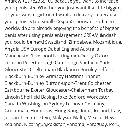
Andrew +27782365105 because you want to increase
your penis size.Whether you just want it a little bigger,
or your wife or girlfriend wants to leave you because
your penis is too small? </span>Thousands of men
worldwide are already enjoying the benefits of bigger
penis after using penis enlargement CREAM &ndash;
you could be next! Swaziland, Zimbabwe, Mozambique,
Angola.USA Europe Dubai England Australia
Manchester/Liverpool Nottingham-Derby Oxford
Lesotho Peterborough Cambridge Sheffield York
Gloucester-Cheltenham Blackburn-Burnley Telford
Blackburn-Burnley Grimsby Hastings Thanet
Blackburn-Burnley Burton-upon-Trent Colchester
Eastbourne Exeter Gloucester-Cheltenham Torbay
Lincoln Sheffield Basingstoke Bedford Worcester
Canada Washington Sydney Lethoso Germany,
Guatemala, Honduras, Hong Kong, India, Ireland, Italy,
Jordan, Liechtenstein, Malaysia, Malta, Mexico, New
Zealand, Nicaragua,Pakistan,Panama, Paraguay, Peru,