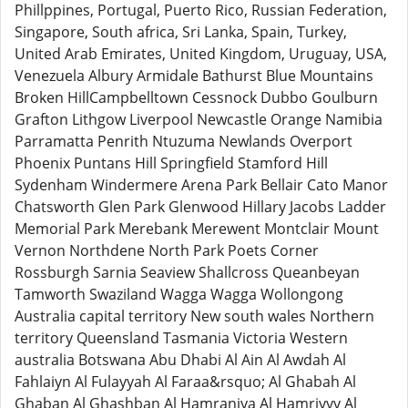
Phillppines, Portugal, Puerto Rico, Russian Federation,
Singapore, South africa, Sri Lanka, Spain, Turkey,
United Arab Emirates, United Kingdom, Uruguay, USA,
Venezuela Albury Armidale Bathurst Blue Mountains
Broken HillCampbelltown Cessnock Dubbo Goulburn
Grafton Lithgow Liverpool Newcastle Orange Namibia
Parramatta Penrith Ntuzuma Newlands Overport
Phoenix Puntans Hill Springfield Stamford Hill
Sydenham Windermere Arena Park Bellair Cato Manor
Chatsworth Glen Park Glenwood Hillary Jacobs Ladder
Memorial Park Merebank Merewent Montclair Mount
Vernon Northdene North Park Poets Corner
Rossburgh Sarnia Seaview Shallcross Queanbeyan
Tamworth Swaziland Wagga Wagga Wollongong
Australia capital territory New south wales Northern
territory Queensland Tasmania Victoria Western
australia Botswana Abu Dhabi Al Ain Al Awdah Al
Fahlaiyn Al Fulayyah Al Faraa&rsquo; Al Ghabah Al
Ghaban Al Ghashban Al Hamraniya Al Hamriyyy Al