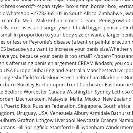
: break-word;"><span style="box-sizing: border-box; vertica
inic WhatsApp +27782365105 in South Africa ,Zimbabwe ,Sw
Cream for Men - Male Enhancement Cream - Penisgrowth C
ills, exercises, and surgery won't build bigger penises. O
y small in proportion to your body size or want a larger pe
hes or less or Peyronie's disease (a bent or painful erectio
 because you want to increase your penis size.Whether you ju
 leave you because your penis is too small? </span>Thousan
penis after using penis enlargement CREAM &ndash; you cou
.USA Europe Dubai England Australia Manchester/Liverpo
idge Sheffield York Gloucester-Cheltenham Blackburn-Bur
ackburn-Burnley Burton-upon-Trent Colchester Eastbourne 
oke Bedford Worcester Canada Washington Sydney Lethoso
y, Jordan, Liechtenstein, Malaysia, Malta, Mexico, New Zeala
l, Puerto Rico, Russian Federation, Singapore, South africa,
ingdom, Uruguay, USA, Venezuela Albury Armidale Bathurst
lburn Grafton Lithgow Liverpool Newcastle Orange Namib
untans Hill Springfield Stamford Hill Sydenham Windermere