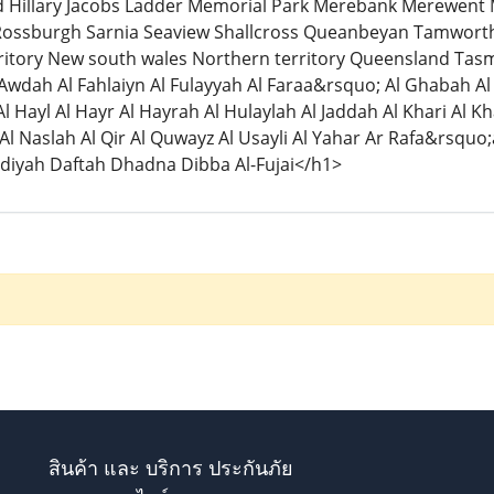
 Hillary Jacobs Ladder Memorial Park Merebank Merewent
 Rossburgh Sarnia Seaview Shallcross Queanbeyan Tamwor
erritory New south wales Northern territory Queensland Tas
 Awdah Al Fahlaiyn Al Fulayyah Al Faraa&rsquo; Al Ghabah 
l Hayl Al Hayr Al Hayrah Al Hulaylah Al Jaddah Al Khari Al 
 Naslah Al Qir Al Quwayz Al Usayli Al Yahar Ar Rafa&rsqu
idiyah Daftah Dhadna Dibba Al-Fujai</h1>
สินค้า และ บริการ ประกันภัย