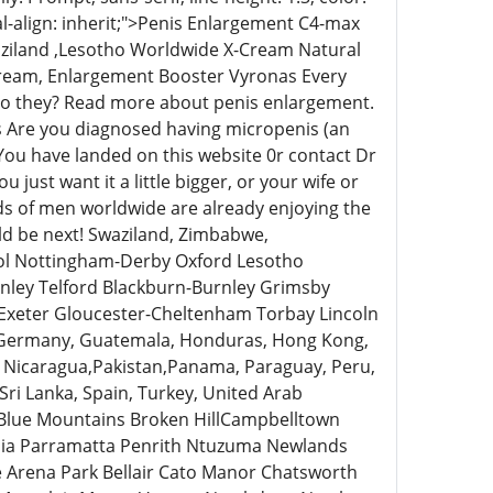
l-align: inherit;">Penis Enlargement C4-max
aziland ,Lesotho Worldwide X-Cream Natural
ream, Enlargement Booster Vyronas Every
r do they? Read more about penis enlargement.
nis Are you diagnosed having micropenis (an
n You have landed on this website 0r contact Dr
st want it a little bigger, or your wife or
ds of men worldwide are already enjoying the
ld be next! Swaziland, Zimbabwe,
ol Nottingham-Derby Oxford Lesotho
nley Telford Blackburn-Burnley Grimsby
Exeter Gloucester-Cheltenham Torbay Lincoln
 Germany, Guatemala, Honduras, Hong Kong,
nd, Nicaragua,Pakistan,Panama, Paraguay, Peru,
 Sri Lanka, Spain, Turkey, United Arab
 Blue Mountains Broken HillCampbelltown
ia Parramatta Penrith Ntuzuma Newlands
 Arena Park Bellair Cato Manor Chatsworth