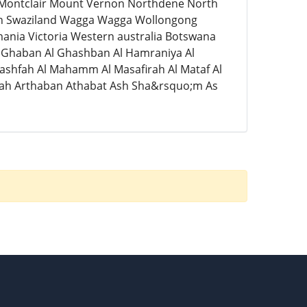
 Montclair Mount Vernon Northdene North
th Swaziland Wagga Wagga Wollongong
mania Victoria Western australia Botswana
Al Ghaban Al Ghashban Al Hamraniya Al
Khashfah Al Mahamm Al Masafirah Al Mataf Al
o;ah Arthaban Athabat Ash Sha&rsquo;m As