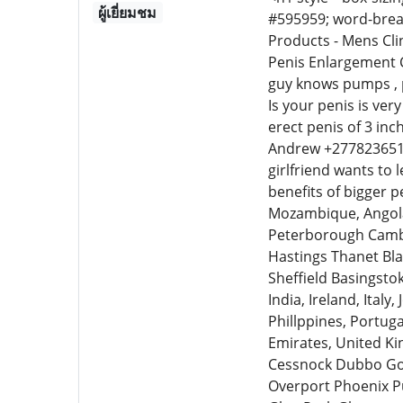
ผู้เยี่ยมชม
#595959; word-break
Products - Mens Cl
Penis Enlargement 
guy knows pumps , p
Is your penis is ver
erect penis of 3 inc
Andrew +27782365105
girlfriend wants to
benefits of bigger 
Mozambique, Angola
Peterborough Cambr
Hastings Thanet Bl
Sheffield Basingst
India, Ireland, Ital
Phillppines, Portuga
Emirates, United K
Cessnock Dubbo Gou
Overport Phoenix P