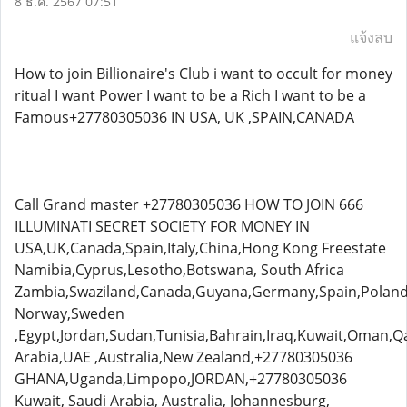
8 ธ.ค. 2567 07:51
แจ้งลบ
How to join Billionaire's Club i want to occult for money
ritual I want Power I want to be a Rich I want to be a
Famous+27780305036 IN USA, UK ,SPAIN,CANADA
Call Grand master +27780305036 HOW TO JOIN 666
ILLUMINATI SECRET SOCIETY FOR MONEY IN
USA,UK,Canada,Spain,Italy,China,Hong Kong Freestate
Namibia,Cyprus,Lesotho,Botswana, South Africa
Zambia,Swaziland,Canada,Guyana,Germany,Spain,Poland
Norway,Sweden
,Egypt,Jordan,Sudan,Tunisia,Bahrain,Iraq,Kuwait,Oman,Q
Arabia,UAE ,Australia,New Zealand,+27780305036
GHANA,Uganda,Limpopo,JORDAN,+27780305036
Kuwait, Saudi Arabia, Australia, Johannesburg,