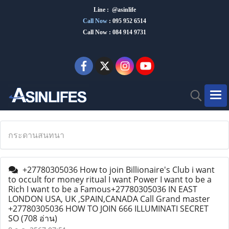
Line : @asinlife
Call Now
:
095 952 6514
Call Now : 084 914 9731
กระดานสนทนา
+27780305036 How to join Billionaire's Club i want
to occult for money ritual I want Power I want to be a
Rich I want to be a Famous+27780305036 IN EAST
LONDON USA, UK ,SPAIN,CANADA Call Grand master
+27780305036 HOW TO JOIN 666 ILLUMINATI SECRET
SO
(708 อ่าน)