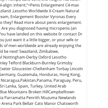
l-align: inherit;">Penis Enlargement C4-max
aziland ,Lesotho Worldwide X-Cream Natural
ream, Enlargement Booster Vyronas Every
r do they? Read more about penis enlargement.
nis Are you diagnosed having micropenis (an
n You have landed on this website 0r contact Dr
st want it a little bigger, or your wife or
ds of men worldwide are already enjoying the
ld be next! Swaziland, Zimbabwe,
ol Nottingham-Derby Oxford Lesotho
nley Telford Blackburn-Burnley Grimsby
Exeter Gloucester-Cheltenham Torbay Lincoln
 Germany, Guatemala, Honduras, Hong Kong,
nd, Nicaragua,Pakistan,Panama, Paraguay, Peru,
 Sri Lanka, Spain, Turkey, United Arab
 Blue Mountains Broken HillCampbelltown
ia Parramatta Penrith Ntuzuma Newlands
 Arena Park Bellair Cato Manor Chatsworth