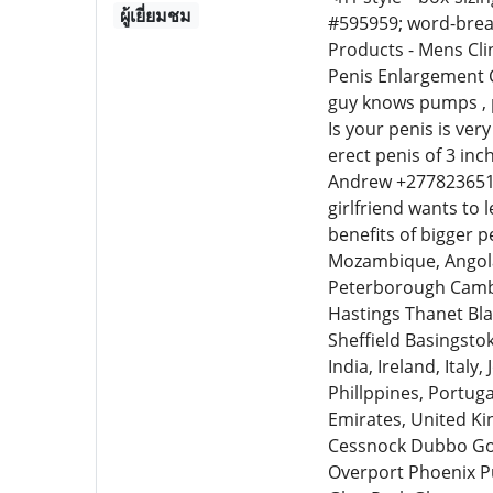
ผู้เยี่ยมชม
#595959; word-break
Products - Mens Cl
Penis Enlargement 
guy knows pumps , p
Is your penis is ver
erect penis of 3 inc
Andrew +27782365105
girlfriend wants to
benefits of bigger 
Mozambique, Angola
Peterborough Cambr
Hastings Thanet Bl
Sheffield Basingst
India, Ireland, Ital
Phillppines, Portuga
Emirates, United K
Cessnock Dubbo Gou
Overport Phoenix P