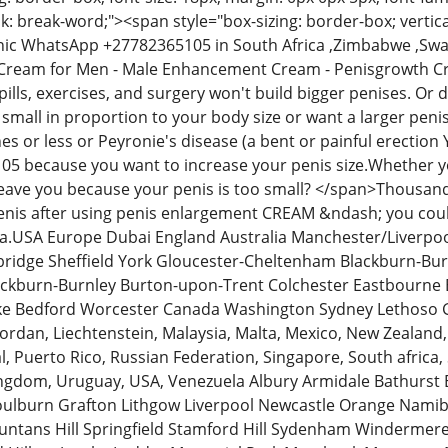
: break-word;"><span style="box-sizing: border-box; vertica
inic WhatsApp +27782365105 in South Africa ,Zimbabwe ,Sw
Cream for Men - Male Enhancement Cream - Penisgrowth C
ills, exercises, and surgery won't build bigger penises. O
y small in proportion to your body size or want a larger pe
hes or less or Peyronie's disease (a bent or painful erectio
 because you want to increase your penis size.Whether you ju
 leave you because your penis is too small? </span>Thousan
penis after using penis enlargement CREAM &ndash; you cou
.USA Europe Dubai England Australia Manchester/Liverpo
idge Sheffield York Gloucester-Cheltenham Blackburn-Bur
ackburn-Burnley Burton-upon-Trent Colchester Eastbourne 
oke Bedford Worcester Canada Washington Sydney Lethoso
y, Jordan, Liechtenstein, Malaysia, Malta, Mexico, New Zeala
l, Puerto Rico, Russian Federation, Singapore, South africa,
ingdom, Uruguay, USA, Venezuela Albury Armidale Bathurst
lburn Grafton Lithgow Liverpool Newcastle Orange Namib
untans Hill Springfield Stamford Hill Sydenham Windermere