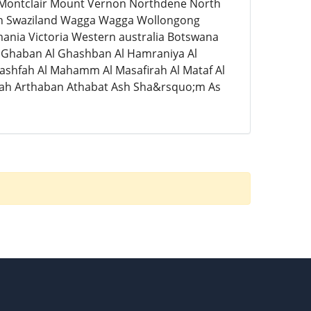
 Montclair Mount Vernon Northdene North
th Swaziland Wagga Wagga Wollongong
mania Victoria Western australia Botswana
Al Ghaban Al Ghashban Al Hamraniya Al
Khashfah Al Mahamm Al Masafirah Al Mataf Al
o;ah Arthaban Athabat Ash Sha&rsquo;m As