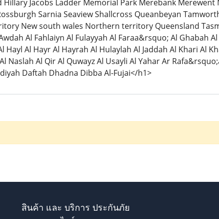
 Hillary Jacobs Ladder Memorial Park Merebank Merewent
 Rossburgh Sarnia Seaview Shallcross Queanbeyan Tamwor
erritory New south wales Northern territory Queensland Tas
 Awdah Al Fahlaiyn Al Fulayyah Al Faraa&rsquo; Al Ghabah 
l Hayl Al Hayr Al Hayrah Al Hulaylah Al Jaddah Al Khari Al 
 Naslah Al Qir Al Quwayz Al Usayli Al Yahar Ar Rafa&rsqu
idiyah Daftah Dhadna Dibba Al-Fujai</h1>
สินค้า และ บริการ ประกันภัย