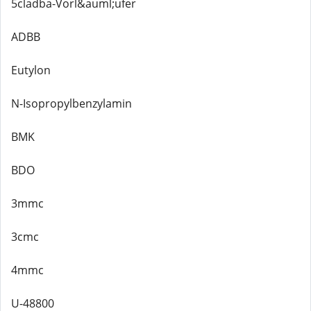
5cladba-Vorl&auml;ufer
ADBB
Eutylon
N-Isopropylbenzylamin
BMK
BDO
3mmc
3cmc
4mmc
U-48800