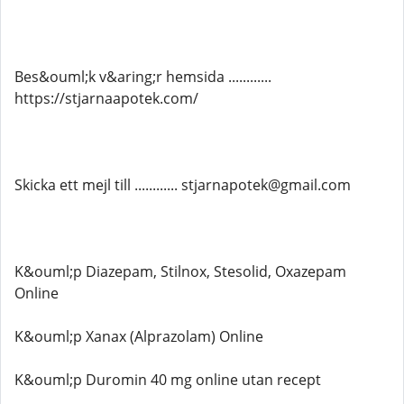
Bes&ouml;k v&aring;r hemsida ............
https://stjarnaapotek.com/
Skicka ett mejl till ............ stjarnapotek@gmail.com
K&ouml;p Diazepam, Stilnox, Stesolid, Oxazepam
Online
K&ouml;p Xanax (Alprazolam) Online
K&ouml;p Duromin 40 mg online utan recept