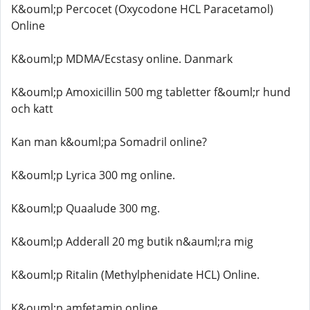
K&ouml;p Percocet (Oxycodone HCL Paracetamol)
Online
K&ouml;p MDMA/Ecstasy online. Danmark
K&ouml;p Amoxicillin 500 mg tabletter f&ouml;r hund
och katt
Kan man k&ouml;pa Somadril online?
K&ouml;p Lyrica 300 mg online.
K&ouml;p Quaalude 300 mg.
K&ouml;p Adderall 20 mg butik n&auml;ra mig
K&ouml;p Ritalin (Methylphenidate HCL) Online.
K&ouml;p amfetamin online.