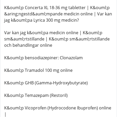
K&ouml;p Concerta XL 18-36 mg tabletter | K&ouml;p
&aring;ngestd&auml;mpande medicin online | Var kan
jag k&ouml;pa Lyrica 300 mg medicin?
Var kan jag k&ouml;pa medicin online | K&ouml;p
sm&auml;rtstillande | K&ouml;p sm&auml;rtstillande
och behandlingar online
K&ouml;p bensodiazepiner: Clonazolam
K&ouml;p Tramadol 100 mg online
K&ouml;p GHB (Gamma-Hydroxybutyrate)
K&ouml;p Temazepam (Restoril)
K&ouml;p Vicoprofen (Hydrocodone Ibuprofen) online
|