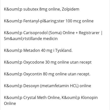
K&ouml;p subutex 8mg online, Zolpidem
K&ouml;p Fentanyl-pl&aring;ster 100 mcg online
K&ouml;p Carisoprodol (Soma) Online + Registrarer |
Sm&auml;rtstillande medicin
K&ouml;p Metadon 40 mg i Tyskland.
K&ouml;p Oxycodone 30 mg online utan recept
K&ouml;p Oxycontin 80 mg online utan recept.
K&ouml;p Desoxyn (metamfetamin HCL) online
K&ouml;p Crystal Meth Online, K&ouml;p Klonopin
Online