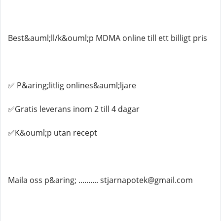
Best&auml;ll/k&ouml;p MDMA online till ett billigt pris
✅ P&aring;litlig onlines&auml;ljare
✅Gratis leverans inom 2 till 4 dagar
✅K&ouml;p utan recept
Maila oss p&aring; .......... stjarnapotek@gmail.com