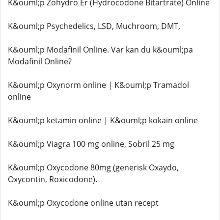
K&ouml;p Zohydro Er (Hydrocodone Bitartrate) Online
K&ouml;p Psychedelics, LSD, Muchroom, DMT,
K&ouml;p Modafinil Online. Var kan du k&ouml;pa
Modafinil Online?
K&ouml;p Oxynorm online | K&ouml;p Tramadol
online
K&ouml;p ketamin online | K&ouml;p kokain online
K&ouml;p Viagra 100 mg online, Sobril 25 mg
K&ouml;p Oxycodone 80mg (generisk Oxaydo,
Oxycontin, Roxicodone).
K&ouml;p Oxycodone online utan recept