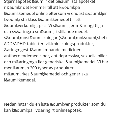
Stjarnaapotek &auml;r det b&auml;sta apoteket
n&auml;r det kommer till att k&ouml;pa
l&auml;kemedel online eftersom vi endast s&auml;ljer
f&ouml;rsta klass l&auml;kemedel till ett
&ouml;verkomligt pris. Vi s&auml;ljer m&aring;ttliga
och sv&aring;ra sm&auml;rtstillande medel,
s&ouml;mnst&ouml;rningar (s&ouml;mnl&ouml;shet)
ADD/ADHD-tabletter, viktminskningsprodukter,
&aring;ngestd&auml;mpande mediciner,
antiberoendemediciner, antidepressiva, sexuella piller
och m&aring;nga fler generiska l&auml;kemedel. Vi har
mer &auml;n 200 typer av produkter,
m&auml;rkesl&auml;kemedel och generiska
l&auml;kemedel.
Nedan hittar du en lista &ouml;ver produkter som du
kan k&ouml;pa i v&aring;rt onlineapotek.