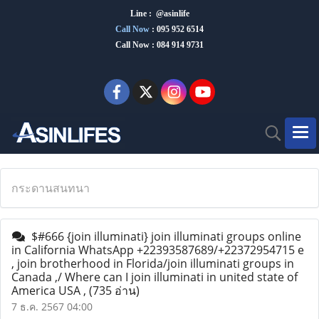
Line : @asinlife
Call Now
:
095 952 6514
Call Now : 084 914 9731
กระดานสนทนา
$#666 {join illuminati} join illuminati groups online
in California WhatsApp +22393587689/+22372954715 e
, join brotherhood in Florida/join illuminati groups in
Canada ,/ Where can I join illuminati in united state of
America USA ,
(735 อ่าน)
7 ธ.ค. 2567 04:00