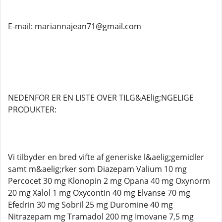
E-mail: mariannajean71@gmail.com
NEDENFOR ER EN LISTE OVER TILG&AElig;NGELIGE
PRODUKTER:
Vi tilbyder en bred vifte af generiske l&aelig;gemidler
samt m&aelig;rker som Diazepam Valium 10 mg
Percocet 30 mg Klonopin 2 mg Opana 40 mg Oxynorm
20 mg Xalol 1 mg Oxycontin 40 mg Elvanse 70 mg
Efedrin 30 mg Sobril 25 mg Duromine 40 mg
Nitrazepam mg Tramadol 200 mg Imovane 7,5 mg