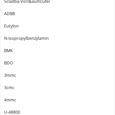
5cladba-Vorl&auml;ufer
ADBB
Eutylon
N-Isopropylbenzylamin
BMK
BDO
3mmc
3cmc
4mmc
U-48800