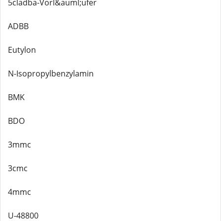
5cladba-Vorl&auml;ufer
ADBB
Eutylon
N-Isopropylbenzylamin
BMK
BDO
3mmc
3cmc
4mmc
U-48800