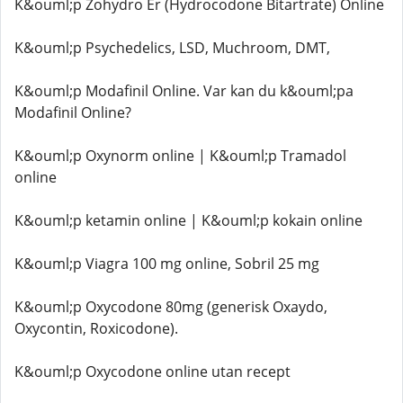
K&ouml;p Zohydro Er (Hydrocodone Bitartrate) Online
K&ouml;p Psychedelics, LSD, Muchroom, DMT,
K&ouml;p Modafinil Online. Var kan du k&ouml;pa
Modafinil Online?
K&ouml;p Oxynorm online | K&ouml;p Tramadol
online
K&ouml;p ketamin online | K&ouml;p kokain online
K&ouml;p Viagra 100 mg online, Sobril 25 mg
K&ouml;p Oxycodone 80mg (generisk Oxaydo,
Oxycontin, Roxicodone).
K&ouml;p Oxycodone online utan recept