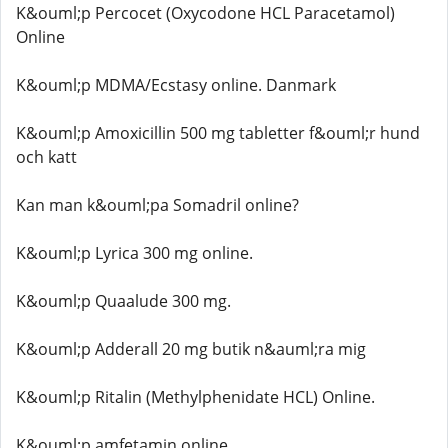
K&ouml;p Percocet (Oxycodone HCL Paracetamol)
Online
K&ouml;p MDMA/Ecstasy online. Danmark
K&ouml;p Amoxicillin 500 mg tabletter f&ouml;r hund
och katt
Kan man k&ouml;pa Somadril online?
K&ouml;p Lyrica 300 mg online.
K&ouml;p Quaalude 300 mg.
K&ouml;p Adderall 20 mg butik n&auml;ra mig
K&ouml;p Ritalin (Methylphenidate HCL) Online.
K&ouml;p amfetamin online.