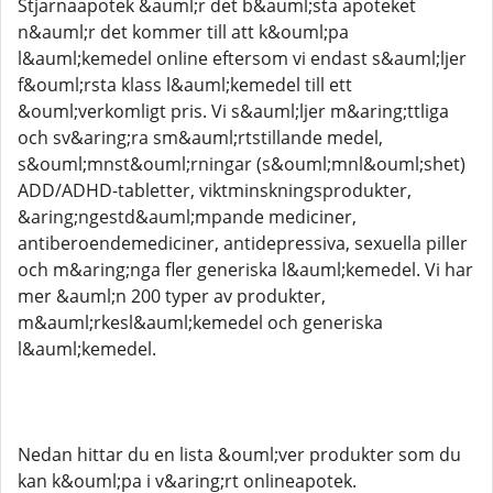
Stjarnaapotek &auml;r det b&auml;sta apoteket
n&auml;r det kommer till att k&ouml;pa
l&auml;kemedel online eftersom vi endast s&auml;ljer
f&ouml;rsta klass l&auml;kemedel till ett
&ouml;verkomligt pris. Vi s&auml;ljer m&aring;ttliga
och sv&aring;ra sm&auml;rtstillande medel,
s&ouml;mnst&ouml;rningar (s&ouml;mnl&ouml;shet)
ADD/ADHD-tabletter, viktminskningsprodukter,
&aring;ngestd&auml;mpande mediciner,
antiberoendemediciner, antidepressiva, sexuella piller
och m&aring;nga fler generiska l&auml;kemedel. Vi har
mer &auml;n 200 typer av produkter,
m&auml;rkesl&auml;kemedel och generiska
l&auml;kemedel.
Nedan hittar du en lista &ouml;ver produkter som du
kan k&ouml;pa i v&aring;rt onlineapotek.