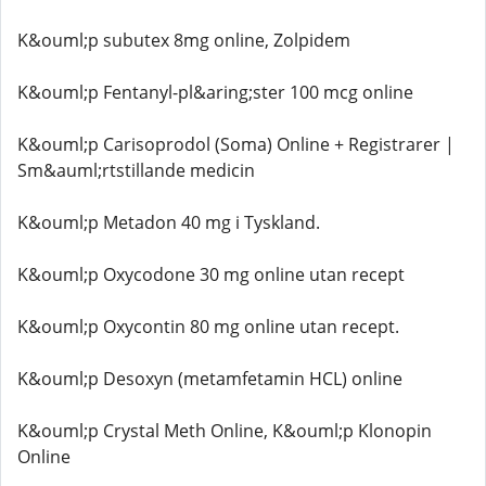
K&ouml;p subutex 8mg online, Zolpidem
K&ouml;p Fentanyl-pl&aring;ster 100 mcg online
K&ouml;p Carisoprodol (Soma) Online + Registrarer |
Sm&auml;rtstillande medicin
K&ouml;p Metadon 40 mg i Tyskland.
K&ouml;p Oxycodone 30 mg online utan recept
K&ouml;p Oxycontin 80 mg online utan recept.
K&ouml;p Desoxyn (metamfetamin HCL) online
K&ouml;p Crystal Meth Online, K&ouml;p Klonopin
Online