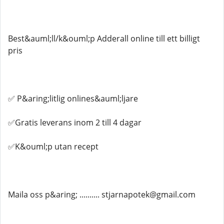
Best&auml;ll/k&ouml;p Adderall online till ett billigt
pris
✅ P&aring;litlig onlines&auml;ljare
✅Gratis leverans inom 2 till 4 dagar
✅K&ouml;p utan recept
Maila oss p&aring; .......... stjarnapotek@gmail.com