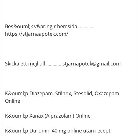
Bes&ouml;k v&aring;r hemsida ............
https://stjarnaapotek.com/
Skicka ett mejl till ............ stjarnapotek@gmail.com
K&ouml;p Diazepam, Stilnox, Stesolid, Oxazepam
Online
K&ouml;p Xanax (Alprazolam) Online
K&ouml;p Duromin 40 mg online utan recept