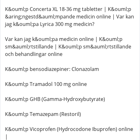
K&ouml;p Concerta XL 18-36 mg tabletter | K&ouml;p
&aring;ngestd&auml;mpande medicin online | Var kan
jag k&ouml;pa Lyrica 300 mg medicin?
Var kan jag k&ouml;pa medicin online | K&ouml;p
sm&auml;rtstillande | K&ouml;p sm&auml;rtstillande
och behandlingar online
K&ouml;p bensodiazepiner: Clonazolam
K&ouml;p Tramadol 100 mg online
K&ouml;p GHB (Gamma-Hydroxybutyrate)
K&ouml;p Temazepam (Restoril)
K&ouml;p Vicoprofen (Hydrocodone Ibuprofen) online
|