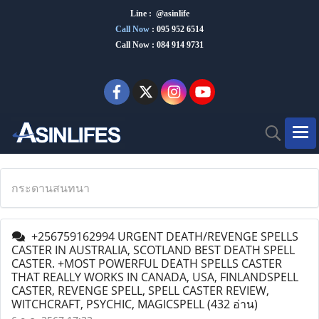
Line : @asinlife
Call Now
:
095 952 6514
Call Now : 084 914 9731
กระดานสนทนา
+256759162994 URGENT DEATH/REVENGE SPELLS
CASTER IN AUSTRALIA, SCOTLAND BEST DEATH SPELL
CASTER. +MOST POWERFUL DEATH SPELLS CASTER
THAT REALLY WORKS IN CANADA, USA, FINLANDSPELL
CASTER, REVENGE SPELL, SPELL CASTER REVIEW,
WITCHCRAFT, PSYCHIC, MAGICSPELL
(432 อ่าน)