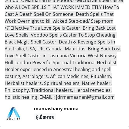
24hours. Mamanan is a Voodoo -witchcraft spell caster
who A LOVE SPELLS THAT WORK IMMEDIETLY How To
Cast A Death Spell On Someone, Death Spells That
Work Overnight to kill wicked Step-dad/ Step mom
/@Effective True Love Spells Caster, Bring Back Lost
Love Spells, Voodoo Spells Caster To Stop Cheating,
Black Magic Spell Caster, Death & Revenge Spells In
Australia, USA, UK, Canada, Mauritius. Bring Back Lost
Love Spell Caster in Tasmania Victoria West Norway
Hull London Powerful Spiritual Traditional Herbalist
Healer experienced in Ancestral healing and spell
casting, Astrologers, African Medicines, Ritualism,
Herbalist healers, Spiritual healers, Native healer,
Philosophy, Traditional healers, Herbal remedies,
holistic healing .EMAIL:; [drmamaanani@gmail.com
mamashany mama
ผู้เยี่ยมชม