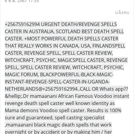
6 ธ.ค. 2567 17:33
แจ้งลบ
+256759162994 URGENT DEATH/REVENGE SPELLS
CASTER IN AUSTRALIA, SCOTLAND BEST DEATH SPELL
CASTER. +MOST POWERFUL DEATH SPELLS CASTER
THAT REALLY WORKS IN CANADA, USA, FINLANDSPELL
CASTER, REVENGE SPELL, SPELL CASTER REVIEW,
WITCHCRAFT, PSYCHIC, MAGICSPELL CASTER, REVENGE
SPELL, SPELL CASTER REVIEW, WITCHCRAFT, PSYCHIC,
MAGIC FORUM, BLACKPOWERFUL-BLACK-MAGIC-
INSTANT-REVENGE-SPELL-CASTER-IN-UGANDA-
NETHERLANDS@+256759162994..CALL OR Whats app??
&hellip;.Dr mamaanani African Famous Voodoo instant
revenge death spell caster well known identity as
Mama demons Voodoo spell caster. Results is 100%
sure and guaranteed, spell casting specialist
,mamaanani black magic death spells that work
overnight or by accident or by making him / her