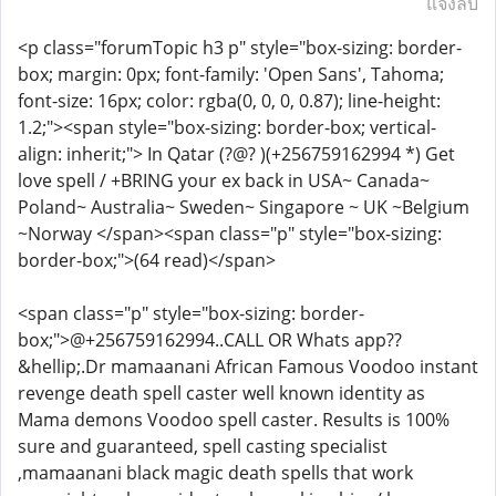
แจ้งลบ
<p class="forumTopic h3 p" style="box-sizing: border-
box; margin: 0px; font-family: 'Open Sans', Tahoma;
font-size: 16px; color: rgba(0, 0, 0, 0.87); line-height:
1.2;"><span style="box-sizing: border-box; vertical-
align: inherit;"> In Qatar (?@? )(+256759162994 *) Get
love spell / +BRING your ex back in USA~ Canada~
Poland~ Australia~ Sweden~ Singapore ~ ​​UK ~Belgium
~Norway </span><span class="p" style="box-sizing:
border-box;">(64 read)</span>
<span class="p" style="box-sizing: border-
box;">@+256759162994..CALL OR Whats app??
&hellip;.Dr mamaanani African Famous Voodoo instant
revenge death spell caster well known identity as
Mama demons Voodoo spell caster. Results is 100%
sure and guaranteed, spell casting specialist
,mamaanani black magic death spells that work