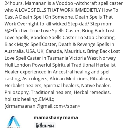
24hours. Mamanan is a Voodoo -witchcraft spell caster
who A LOVE SPELLS THAT WORK IMMEDIETLY How To
Cast A Death Spell On Someone, Death Spells That
Work Overnight to kill wicked Step-dad/ Step mom
/@Effective True Love Spells Caster, Bring Back Lost
Love Spells, Voodoo Spells Caster To Stop Cheating,
Black Magic Spell Caster, Death & Revenge Spells In
Australia, USA, UK, Canada, Mauritius. Bring Back Lost
Love Spell Caster in Tasmania Victoria West Norway
Hull London Powerful Spiritual Traditional Herbalist
Healer experienced in Ancestral healing and spell
casting, Astrologers, African Medicines, Ritualism,
Herbalist healers, Spiritual healers, Native healer,
Philosophy, Traditional healers, Herbal remedies,
holistic healing .EMAIL:;
[drmamaanani@gmail.com</span>
mamashany mama
ผู้เยี่ยมชม