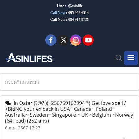
Line : @asinlife
Call Now
:
095 952 6514
Call Now : 084 914 9731
กระดานสนทนา
In Qatar (?@? )(+256759162994 *) Get love spell /
+BRING your ex back in USA~ Canada~ Poland~
Australia~ Sweden~ Singapore ~ ​​UK ~Belgium ~Norway
(64 read)
(252 อ่าน)
6 ธ.ค. 2567 17:27