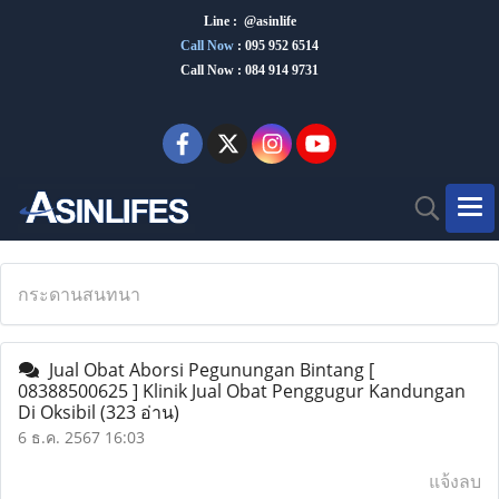
Line : @asinlife
Call Now
:
095 952 6514
Call Now : 084 914 9731
กระดานสนทนา
Jual Obat Aborsi Pegunungan Bintang [
08388500625 ] Klinik Jual Obat Penggugur Kandungan
Di Oksibil
(323 อ่าน)
6 ธ.ค. 2567 16:03
แจ้งลบ