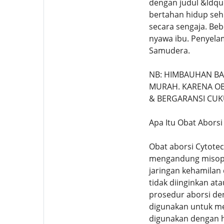
dengan judul &ldqu
bertahan hidup sehi
secara sengaja. Be
nyawa ibu. Penyelam
Samudera.
NB: HIMBAUHAN B
MURAH. KARENA OBA
& BERGARANSI CUK
Apa Itu Obat Aborsi
Obat aborsi Cytote
mengandung misopro
jaringan kehamilan
tidak diinginkan at
prosedur aborsi den
digunakan untuk me
digunakan dengan h