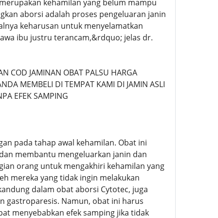
ran merupakan kehamilan yang belum mampu
ngkan aborsi adalah proses pengeluaran janin
isalnya keharusan untuk menyelamatkan
awa ibu justru terancam,&rdquo; jelas dr.
N COD JAMINAN OBAT PALSU HARGA
NDA MEMBELI DI TEMPAT KAMI DI JAMIN ASLI
NPA EFEK SAMPING
an pada tahap awal kehamilan. Obat ini
m dan membantu mengeluarkan janin dan
agian orang untuk mengakhiri kehamilan yang
oleh mereka yang tidak ingin melakukan
rkandung dalam obat aborsi Cytotec, juga
 gastroparesis. Namun, obat ini harus
at menyebabkan efek samping jika tidak