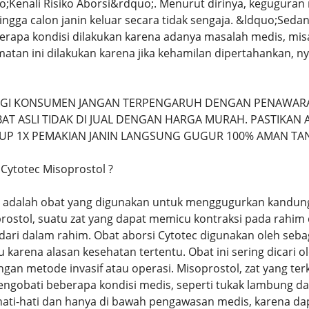
o;Kenali Risiko Aborsi&rdquo;. Menurut dirinya, kegugu
ngga calon janin keluar secara tidak sengaja. &ldquo;Seda
berapa kondisi dilakukan karena adanya masalah medis, m
atan ini dilakukan karena jika kehamilan dipertahankan, ny
AGI KONSUMEN JANGAN TERPENGARUH DENGAN PENAWARA
T ASLI TIDAK DI JUAL DENGAN HARGA MURAH. PASTIKAN A
UP 1X PEMAKIAN JANIN LANGSUNG GUGUR 100% AMAN TA
 Cytotec Misoprostol ?
c adalah obat yang digunakan untuk menggugurkan kandung
stol, suatu zat yang dapat memicu kontraksi pada rahi
 dari dalam rahim. Obat aborsi Cytotec digunakan oleh seb
au karena alasan kesehatan tertentu. Obat ini sering dicari 
gan metode invasif atau operasi. Misoprostol, zat yang te
ngobati beberapa kondisi medis, seperti tukak lambung dan
ati-hati dan hanya di bawah pengawasan medis, karena dap