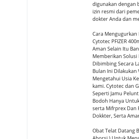
digunakan dengan be
izin resmi dari pem
dokter Anda dan me
Cara Mengugurkan 
Cytotec PFIZER 400
Aman Selain Itu Ban
Memberikan Solusi
Dibimbing Secara L
Bulan Ini Dilakuka
Mengetahui Usia Ke
kami. Cytotec dan 
Seperti Jamu Pelun
Bodoh Hanya Untuk 
serta Mifrprex Dan
Dokkter, Serta Ama
Obat Telat Datang B
Aborsi ) Untuk Men