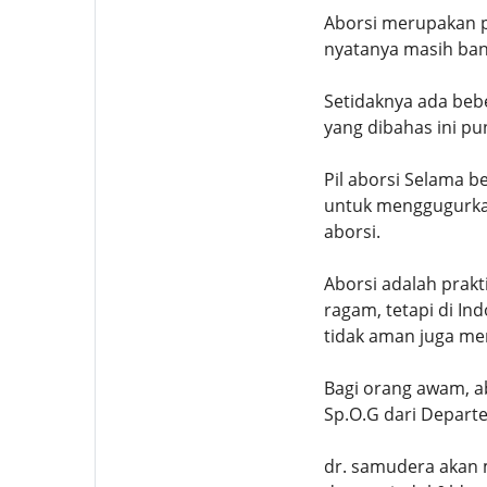
Aborsi merupakan p
nyatanya masih ban
Setidaknya ada beb
yang dibahas ini pu
Pil aborsi Selama b
untuk menggugurkan
aborsi.
Aborsi adalah prak
ragam, tetapi di In
tidak aman juga mem
Bagi orang awam, a
Sp.O.G dari Depart
dr. samudera akan m