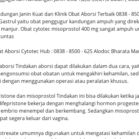
ndungan Janin Kuat dan Klinik Obat Aborsi Terbaik 0838 - 8
 Gastrul yaitu obat penggugur kandungan ampuh yang dire
i manjur. Obat cytotec misoprostol 400 mg sangat ampuh u
tuntas
bat Aborsi Cytotec Hub : 0838 - 8500 - 625 Alodoc Bharata
orsi Tindakan aborsi dapat dilakukan dalam dua cara, yai
engonsumsi obat-obatan untuk mengakhiri kehamilan, seda
i dengan menggunakan operasi atau peralatan khusus.
istone dan misoprostol Tindakan ini bisa dilakukan ketika 
. Mifepristone bekerja dengan menghalangi hormon progest
h embrio menempel dan berkembang. Sedangkan misoprosto
at segera keluar dari vagina.
trexate umumnya digunakan untuk mengatasi kehamilan di l