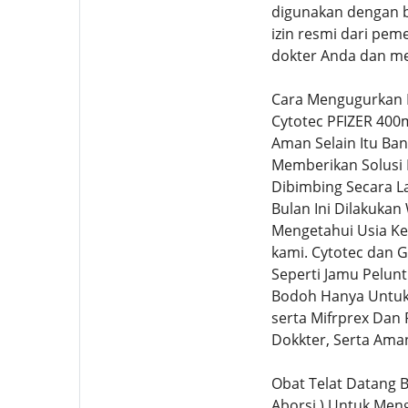
digunakan dengan be
izin resmi dari pem
dokter Anda dan me
Cara Mengugurkan 
Cytotec PFIZER 400
Aman Selain Itu Ban
Memberikan Solusi
Dibimbing Secara L
Bulan Ini Dilakuka
Mengetahui Usia Ke
kami. Cytotec dan 
Seperti Jamu Pelun
Bodoh Hanya Untuk 
serta Mifrprex Dan
Dokkter, Serta Ama
Obat Telat Datang B
Aborsi ) Untuk Men