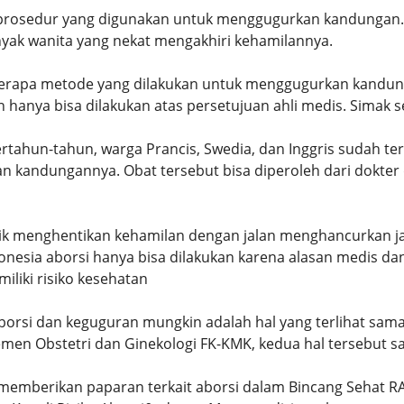
rosedur yang digunakan untuk menggugurkan kandungan. Me
yak wanita yang nekat mengakhiri kehamilannya.
erapa metode yang dilakukan untuk menggugurkan kandung
n hanya bisa dilakukan atas persetujuan ahli medis. Simak 
ertahun-tahun, warga Prancis, Swedia, dan Inggris sudah te
 kandungannya. Obat tersebut bisa diperoleh dari dokter 
tik menghentikan kehamilan dengan jalan menghancurkan j
donesia aborsi hanya bisa dilakukan karena alasan medis d
iliki risiko kesehatan
borsi dan keguguran mungkin adalah hal yang terlihat sam
emen Obstetri dan Ginekologi FK-KMK, kedua hal tersebut s
emberikan paparan terkait aborsi dalam Bincang Sehat RAI