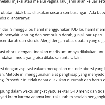
alui injeksi atau melalui vagina, lalu janin akan keluar set
-obatan tidak bisa dilakukan secara sembarangan. Ada beb
dis di antaranya:
h dari 9 minggu Ibu hamil menggunakan IUD Ibu hamil memil
h penyakit jantung dan pembuluh darah, ginjal, paru-paru
cer darah dan steroid Alergi dengan obat-obatan yang di
asi Aborsi dengan tindakan medis umumnya dilakukan untu
ndakan medis yang bisa dilakukan antara lain:
rsi dengan aspirasi vakum merupakan metode aborsi yang b
kan. Metode ini menggunakan alat penghisap yang menyedot 
 Prosedur ini tidak dapat dilakukan di rumah dan harus dia
gsung dalam waktu singkat yaitu sekitar 5-10 menit dan t
yeri kram karena adanya kontraksi rahim setelah pengangka