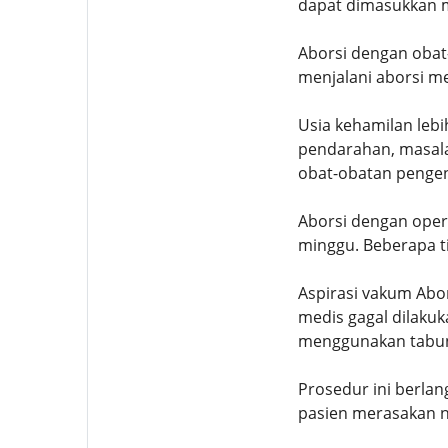
dapat dimasukkan mel
Aborsi dengan obat
menjalani aborsi me
Usia kehamilan lebi
pendarahan, masala
obat-obatan pengen
Aborsi dengan oper
minggu. Beberapa ti
Aspirasi vakum Abo
medis gagal dilaku
menggunakan tabung.
Prosedur ini berlan
pasien merasakan n