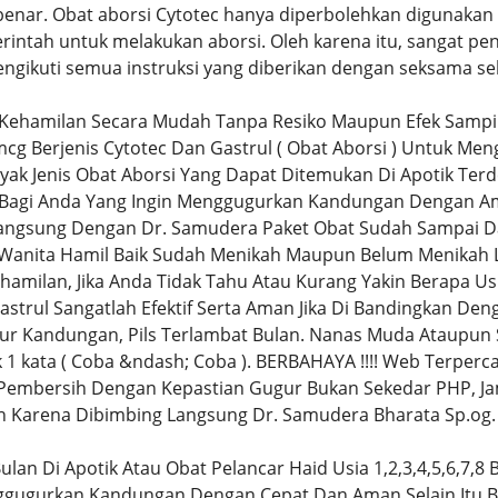
nar. Obat aborsi Cytotec hanya diperbolehkan digunakan ol
erintah untuk melakukan aborsi. Oleh karena itu, sangat pe
ngikuti semua instruksi yang diberikan dengan seksama s
Kehamilan Secara Mudah Tanpa Resiko Maupun Efek Samp
mcg Berjenis Cytotec Dan Gastrul ( Obat Aborsi ) Untuk 
yak Jenis Obat Aborsi Yang Dapat Ditemukan Di Apotik Terde
 Bagi Anda Yang Ingin Menggugurkan Kandungan Dengan A
angsung Dengan Dr. Samudera Paket Obat Sudah Sampai D
n Wanita Hamil Baik Sudah Menikah Maupun Belum Menikah
hamilan, Jika Anda Tidak Tahu Atau Kurang Yakin Berapa U
Gastrul Sangatlah Efektif Serta Aman Jika Di Bandingkan D
tur Kandungan, Pils Terlambat Bulan. Nanas Muda Ataupun 
1 kata ( Coba &ndash; Coba ). BERBAHAYA !!!! Web Terperca
 Pembersih Dengan Kepastian Gugur Bukan Sekedar PHP, Ja
n Karena Dibimbing Langsung Dr. Samudera Bharata Sp.og.
ulan Di Apotik Atau Obat Pelancar Haid Usia 1,2,3,4,5,6,7,8 
ggugurkan Kandungan Dengan Cepat Dan Aman Selain Itu Ba