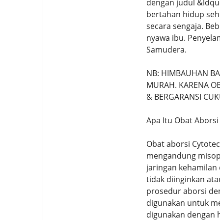
dengan judul &ldqu
bertahan hidup sehi
secara sengaja. Be
nyawa ibu. Penyelam
Samudera.
NB: HIMBAUHAN B
MURAH. KARENA OBA
& BERGARANSI CUK
Apa Itu Obat Aborsi
Obat aborsi Cytote
mengandung misopro
jaringan kehamilan
tidak diinginkan at
prosedur aborsi den
digunakan untuk me
digunakan dengan h