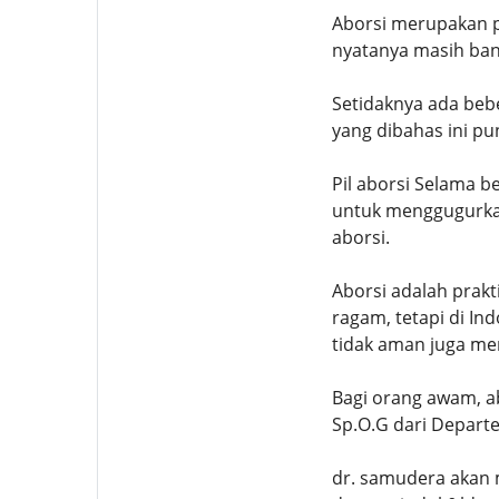
Aborsi merupakan p
nyatanya masih ban
Setidaknya ada beb
yang dibahas ini pu
Pil aborsi Selama b
untuk menggugurkan
aborsi.
Aborsi adalah prak
ragam, tetapi di In
tidak aman juga mem
Bagi orang awam, a
Sp.O.G dari Depart
dr. samudera akan m