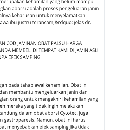
ran merupakan kehamilan yang belum mampu
ngkan aborsi adalah proses pengeluaran janin
isalnya keharusan untuk menyelamatkan
awa ibu justru terancam,&rdquo; jelas dr.
N COD JAMINAN OBAT PALSU HARGA
NDA MEMBELI DI TEMPAT KAMI DI JAMIN ASLI
NPA EFEK SAMPING
an pada tahap awal kehamilan. Obat ini
m dan membantu mengeluarkan janin dan
agian orang untuk mengakhiri kehamilan yang
oleh mereka yang tidak ingin melakukan
rkandung dalam obat aborsi Cytotec, juga
 gastroparesis. Namun, obat ini harus
at menyebabkan efek samping jika tidak