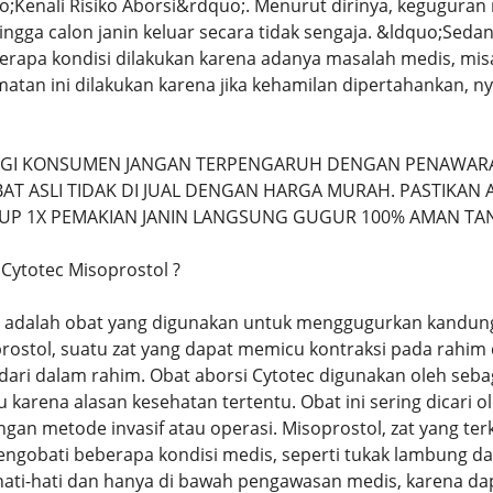
o;Kenali Risiko Aborsi&rdquo;. Menurut dirinya, kegugu
ngga calon janin keluar secara tidak sengaja. &ldquo;Seda
berapa kondisi dilakukan karena adanya masalah medis, m
atan ini dilakukan karena jika kehamilan dipertahankan, ny
AGI KONSUMEN JANGAN TERPENGARUH DENGAN PENAWARA
T ASLI TIDAK DI JUAL DENGAN HARGA MURAH. PASTIKAN A
UP 1X PEMAKIAN JANIN LANGSUNG GUGUR 100% AMAN TA
 Cytotec Misoprostol ?
c adalah obat yang digunakan untuk menggugurkan kandung
stol, suatu zat yang dapat memicu kontraksi pada rahi
 dari dalam rahim. Obat aborsi Cytotec digunakan oleh seb
au karena alasan kesehatan tertentu. Obat ini sering dicari 
gan metode invasif atau operasi. Misoprostol, zat yang te
ngobati beberapa kondisi medis, seperti tukak lambung dan
ati-hati dan hanya di bawah pengawasan medis, karena dap