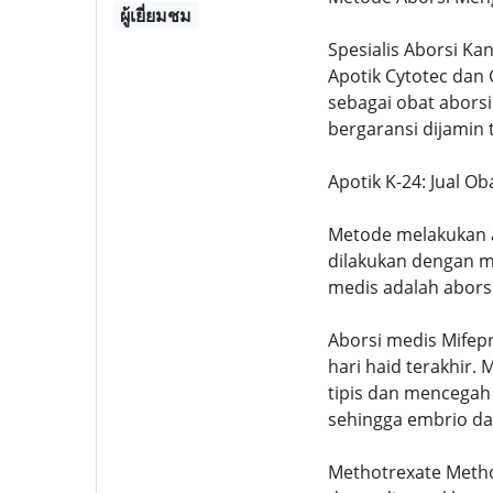
ผู้เยี่ยมชม
Spesialis Aborsi Ka
Apotik Cytotec dan
sebagai obat abors
bergaransi dijamin 
Apotik K-24: Jual O
Metode melakukan ab
dilakukan dengan m
medis adalah abors
Aborsi medis Mifepr
hari haid terakhir
tipis dan mencega
sehingga embrio dap
Methotrexate Metho