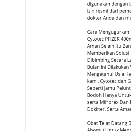
digunakan dengan be
izin resmi dari pem
dokter Anda dan me
Cara Mengugurkan 
Cytotec PFIZER 400
Aman Selain Itu Ban
Memberikan Solusi
Dibimbing Secara L
Bulan Ini Dilakuka
Mengetahui Usia Ke
kami. Cytotec dan 
Seperti Jamu Pelun
Bodoh Hanya Untuk 
serta Mifrprex Dan
Dokkter, Serta Ama
Obat Telat Datang B
Aborsi ) Untuk Men