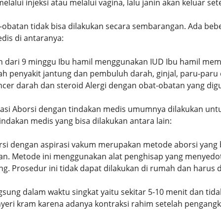
alui injeksi atau melalui vagina, lalu janin akan keluar set
-obatan tidak bisa dilakukan secara sembarangan. Ada beb
dis di antaranya:
h dari 9 minggu Ibu hamil menggunakan IUD Ibu hamil memil
h penyakit jantung dan pembuluh darah, ginjal, paru-paru
cer darah dan steroid Alergi dengan obat-obatan yang di
asi Aborsi dengan tindakan medis umumnya dilakukan untu
ndakan medis yang bisa dilakukan antara lain:
rsi dengan aspirasi vakum merupakan metode aborsi yang b
kan. Metode ini menggunakan alat penghisap yang menyedot 
 Prosedur ini tidak dapat dilakukan di rumah dan harus dia
gsung dalam waktu singkat yaitu sekitar 5-10 menit dan t
yeri kram karena adanya kontraksi rahim setelah pengangka