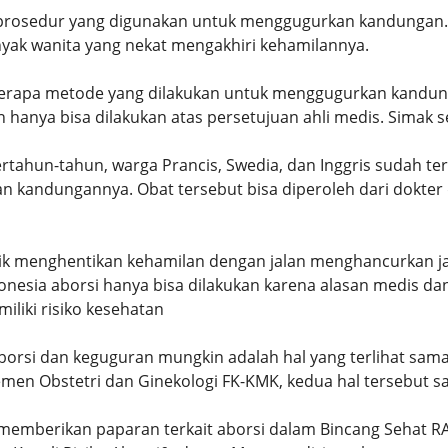
rosedur yang digunakan untuk menggugurkan kandungan. Me
yak wanita yang nekat mengakhiri kehamilannya.
erapa metode yang dilakukan untuk menggugurkan kandung
n hanya bisa dilakukan atas persetujuan ahli medis. Simak 
ertahun-tahun, warga Prancis, Swedia, dan Inggris sudah te
 kandungannya. Obat tersebut bisa diperoleh dari dokter 
tik menghentikan kehamilan dengan jalan menghancurkan j
donesia aborsi hanya bisa dilakukan karena alasan medis d
iliki risiko kesehatan
borsi dan keguguran mungkin adalah hal yang terlihat sam
emen Obstetri dan Ginekologi FK-KMK, kedua hal tersebut s
emberikan paparan terkait aborsi dalam Bincang Sehat RAI