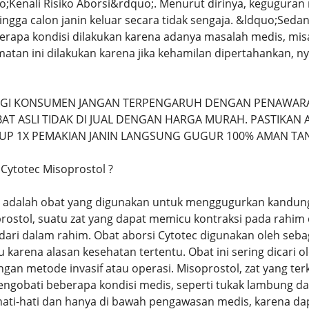
o;Kenali Risiko Aborsi&rdquo;. Menurut dirinya, kegugu
ngga calon janin keluar secara tidak sengaja. &ldquo;Seda
berapa kondisi dilakukan karena adanya masalah medis, m
atan ini dilakukan karena jika kehamilan dipertahankan, ny
AGI KONSUMEN JANGAN TERPENGARUH DENGAN PENAWARA
T ASLI TIDAK DI JUAL DENGAN HARGA MURAH. PASTIKAN A
UP 1X PEMAKIAN JANIN LANGSUNG GUGUR 100% AMAN TA
 Cytotec Misoprostol ?
c adalah obat yang digunakan untuk menggugurkan kandung
stol, suatu zat yang dapat memicu kontraksi pada rahi
 dari dalam rahim. Obat aborsi Cytotec digunakan oleh seb
au karena alasan kesehatan tertentu. Obat ini sering dicari 
gan metode invasif atau operasi. Misoprostol, zat yang te
ngobati beberapa kondisi medis, seperti tukak lambung dan
ati-hati dan hanya di bawah pengawasan medis, karena dap