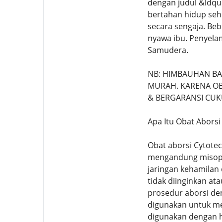
dengan judul &ldqu
bertahan hidup sehi
secara sengaja. Be
nyawa ibu. Penyelam
Samudera.
NB: HIMBAUHAN B
MURAH. KARENA OBA
& BERGARANSI CUK
Apa Itu Obat Aborsi
Obat aborsi Cytote
mengandung misopro
jaringan kehamilan
tidak diinginkan at
prosedur aborsi den
digunakan untuk me
digunakan dengan h