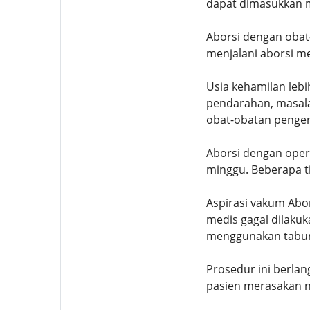
dapat dimasukkan mel
Aborsi dengan obat
menjalani aborsi me
Usia kehamilan lebi
pendarahan, masala
obat-obatan pengen
Aborsi dengan oper
minggu. Beberapa ti
Aspirasi vakum Abo
medis gagal dilaku
menggunakan tabung.
Prosedur ini berlan
pasien merasakan n