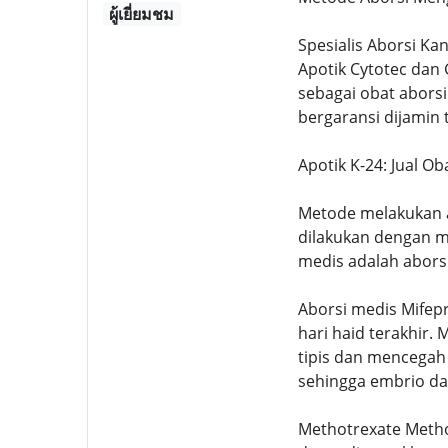
ผู้เยี่ยมชม
Spesialis Aborsi Ka
Apotik Cytotec dan
sebagai obat abors
bergaransi dijamin 
Apotik K-24: Jual O
Metode melakukan ab
dilakukan dengan m
medis adalah abors
Aborsi medis Mifepr
hari haid terakhir
tipis dan mencega
sehingga embrio dap
Methotrexate Metho