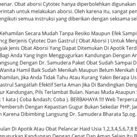
nar. Obat aborsi Cytotec hanya diperbolehkan digunakan ol
erintah untuk melakukan aborsi. Oleh karena itu, sangat pe
ngikuti semua instruksi yang diberikan dengan seksama s
Kehamilan Secara Mudah Tanpa Resiko Maupun Efek Samp
mcg Berjenis Cytotec Dan Gastrul ( Obat Aborsi ) Untuk 
yak Jenis Obat Aborsi Yang Dapat Ditemukan Di Apotik Terde
 Bagi Anda Yang Ingin Menggugurkan Kandungan Dengan A
angsung Dengan Dr. Samudera Paket Obat Sudah Sampai D
n Wanita Hamil Baik Sudah Menikah Maupun Belum Menikah
hamilan, Jika Anda Tidak Tahu Atau Kurang Yakin Berapa U
Gastrul Sangatlah Efektif Serta Aman Jika Di Bandingkan D
tur Kandungan, Pils Terlambat Bulan. Nanas Muda Ataupun 
1 kata ( Coba &ndash; Coba ). BERBAHAYA !!!! Web Terperca
 Pembersih Dengan Kepastian Gugur Bukan Sekedar PHP, Ja
n Karena Dibimbing Langsung Dr. Samudera Bharata Sp.og.
ulan Di Apotik Atau Obat Pelancar Haid Usia 1,2,3,4,5,6,7,8 
ggugurkan Kandungan Dengan Cepat Dan Aman Selain Itu Ba