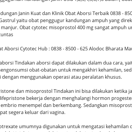
ndungan Janin Kuat dan Klinik Obat Aborsi Terbaik 0838 - 8
 Gastrul yaitu obat penggugur kandungan ampuh yang dire
i manjur. Obat cytotec misoprostol 400 mg sangat ampuh u
tuntas
bat Aborsi Cytotec Hub : 0838 - 8500 - 625 Alodoc Bharata
orsi Tindakan aborsi dapat dilakukan dalam dua cara, yai
engonsumsi obat-obatan untuk mengakhiri kehamilan, seda
i dengan menggunakan operasi atau peralatan khusus.
istone dan misoprostol Tindakan ini bisa dilakukan ketika 
. Mifepristone bekerja dengan menghalangi hormon progest
h embrio menempel dan berkembang. Sedangkan misoprosto
at segera keluar dari vagina.
trexate umumnya digunakan untuk mengatasi kehamilan di l