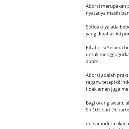
Aborsi merupakan p
nyatanya masih ban
Setidaknya ada beb
yang dibahas ini pu
Pil aborsi Selama b
untuk menggugurkan
aborsi.
Aborsi adalah prak
ragam, tetapi di In
tidak aman juga mem
Bagi orang awam, a
Sp.O.G dari Depart
dr. samudera akan m