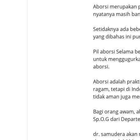
Aborsi merupakan p
nyatanya masih ban
Setidaknya ada beb
yang dibahas ini pu
Pil aborsi Selama b
untuk menggugurkan
aborsi.
Aborsi adalah prak
ragam, tetapi di In
tidak aman juga mem
Bagi orang awam, a
Sp.O.G dari Depart
dr. samudera akan m