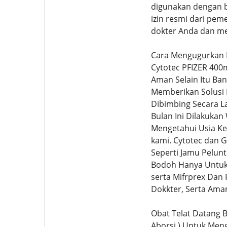
digunakan dengan be
izin resmi dari pem
dokter Anda dan me
Cara Mengugurkan 
Cytotec PFIZER 400
Aman Selain Itu Ban
Memberikan Solusi
Dibimbing Secara L
Bulan Ini Dilakuka
Mengetahui Usia Ke
kami. Cytotec dan 
Seperti Jamu Pelun
Bodoh Hanya Untuk 
serta Mifrprex Dan
Dokkter, Serta Ama
Obat Telat Datang B
Aborsi ) Untuk Men