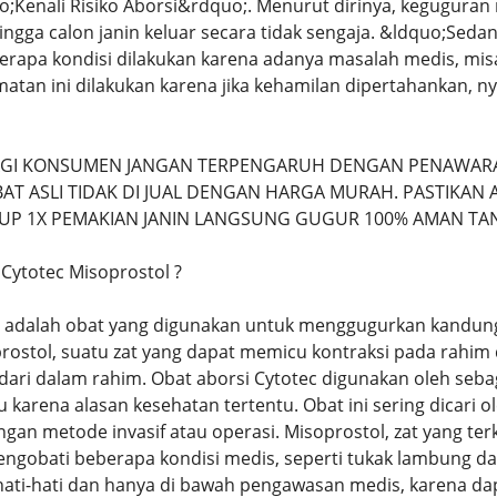
o;Kenali Risiko Aborsi&rdquo;. Menurut dirinya, kegugu
ngga calon janin keluar secara tidak sengaja. &ldquo;Seda
berapa kondisi dilakukan karena adanya masalah medis, m
atan ini dilakukan karena jika kehamilan dipertahankan, ny
AGI KONSUMEN JANGAN TERPENGARUH DENGAN PENAWARA
T ASLI TIDAK DI JUAL DENGAN HARGA MURAH. PASTIKAN A
UP 1X PEMAKIAN JANIN LANGSUNG GUGUR 100% AMAN TA
 Cytotec Misoprostol ?
c adalah obat yang digunakan untuk menggugurkan kandung
stol, suatu zat yang dapat memicu kontraksi pada rahi
 dari dalam rahim. Obat aborsi Cytotec digunakan oleh seb
au karena alasan kesehatan tertentu. Obat ini sering dicari 
gan metode invasif atau operasi. Misoprostol, zat yang te
ngobati beberapa kondisi medis, seperti tukak lambung dan
ati-hati dan hanya di bawah pengawasan medis, karena dap