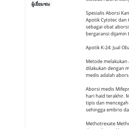
ผู้เยี่ยมชม
Spesialis Aborsi Ka
Apotik Cytotec dan
sebagai obat abors
bergaransi dijamin 
Apotik K-24: Jual O
Metode melakukan ab
dilakukan dengan m
medis adalah abors
Aborsi medis Mifepr
hari haid terakhir
tipis dan mencega
sehingga embrio dap
Methotrexate Metho