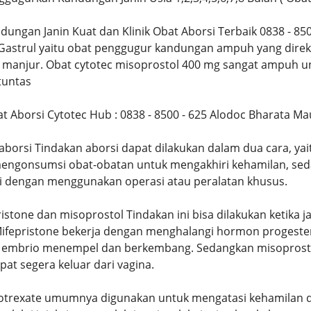
ndungan Janin Kuat dan Klinik Obat Aborsi Terbaik 0838 - 8
 Gastrul yaitu obat penggugur kandungan ampuh yang dire
i manjur. Obat cytotec misoprostol 400 mg sangat ampuh u
tuntas
bat Aborsi Cytotec Hub : 0838 - 8500 - 625 Alodoc Bharata
orsi Tindakan aborsi dapat dilakukan dalam dua cara, yai
engonsumsi obat-obatan untuk mengakhiri kehamilan, seda
i dengan menggunakan operasi atau peralatan khusus.
istone dan misoprostol Tindakan ini bisa dilakukan ketika 
. Mifepristone bekerja dengan menghalangi hormon progest
h embrio menempel dan berkembang. Sedangkan misoprosto
at segera keluar dari vagina.
trexate umumnya digunakan untuk mengatasi kehamilan di l