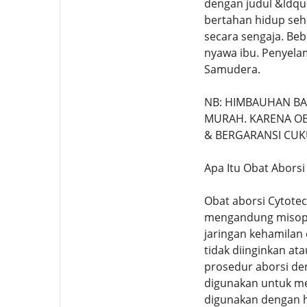
dengan judul &ldqu
bertahan hidup sehi
secara sengaja. Be
nyawa ibu. Penyelam
Samudera.
NB: HIMBAUHAN B
MURAH. KARENA OBA
& BERGARANSI CUK
Apa Itu Obat Aborsi
Obat aborsi Cytote
mengandung misopro
jaringan kehamilan
tidak diinginkan at
prosedur aborsi den
digunakan untuk me
digunakan dengan h