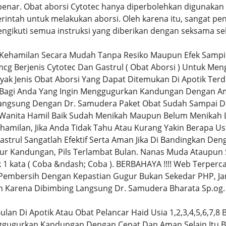
nar. Obat aborsi Cytotec hanya diperbolehkan digunakan ol
erintah untuk melakukan aborsi. Oleh karena itu, sangat pe
ngikuti semua instruksi yang diberikan dengan seksama s
Kehamilan Secara Mudah Tanpa Resiko Maupun Efek Samp
mcg Berjenis Cytotec Dan Gastrul ( Obat Aborsi ) Untuk 
yak Jenis Obat Aborsi Yang Dapat Ditemukan Di Apotik Terde
 Bagi Anda Yang Ingin Menggugurkan Kandungan Dengan A
angsung Dengan Dr. Samudera Paket Obat Sudah Sampai D
n Wanita Hamil Baik Sudah Menikah Maupun Belum Menikah
hamilan, Jika Anda Tidak Tahu Atau Kurang Yakin Berapa U
Gastrul Sangatlah Efektif Serta Aman Jika Di Bandingkan D
tur Kandungan, Pils Terlambat Bulan. Nanas Muda Ataupun 
1 kata ( Coba &ndash; Coba ). BERBAHAYA !!!! Web Terperca
 Pembersih Dengan Kepastian Gugur Bukan Sekedar PHP, Ja
n Karena Dibimbing Langsung Dr. Samudera Bharata Sp.og.
ulan Di Apotik Atau Obat Pelancar Haid Usia 1,2,3,4,5,6,7,8 
ggugurkan Kandungan Dengan Cepat Dan Aman Selain Itu Ba