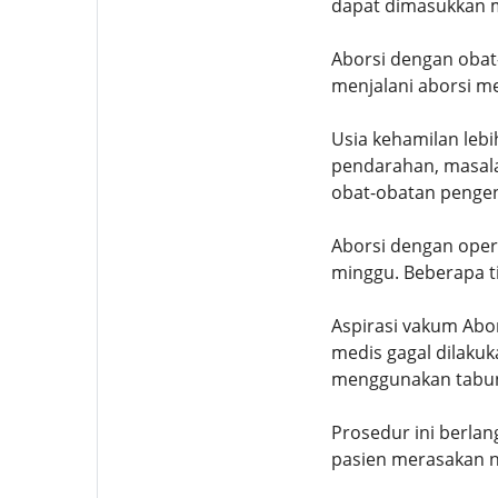
dapat dimasukkan mel
Aborsi dengan obat
menjalani aborsi me
Usia kehamilan lebi
pendarahan, masala
obat-obatan pengen
Aborsi dengan oper
minggu. Beberapa ti
Aspirasi vakum Abo
medis gagal dilaku
menggunakan tabung.
Prosedur ini berlan
pasien merasakan n