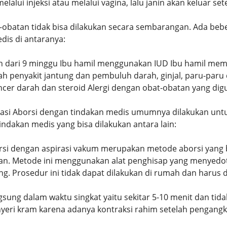
alui injeksi atau melalui vagina, lalu janin akan keluar set
-obatan tidak bisa dilakukan secara sembarangan. Ada beb
dis di antaranya:
h dari 9 minggu Ibu hamil menggunakan IUD Ibu hamil memil
h penyakit jantung dan pembuluh darah, ginjal, paru-paru
cer darah dan steroid Alergi dengan obat-obatan yang di
asi Aborsi dengan tindakan medis umumnya dilakukan untu
ndakan medis yang bisa dilakukan antara lain:
rsi dengan aspirasi vakum merupakan metode aborsi yang b
kan. Metode ini menggunakan alat penghisap yang menyedot 
 Prosedur ini tidak dapat dilakukan di rumah dan harus dia
gsung dalam waktu singkat yaitu sekitar 5-10 menit dan t
yeri kram karena adanya kontraksi rahim setelah pengangka