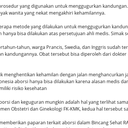
rosedur yang digunakan untuk menggugurkan kandungan. Me
yak wanita yang nekat mengakhiri kehamilannya.
erapa metode yang dilakukan untuk menggugurkan kandung
n hanya bisa dilakukan atas persetujuan ahli medis. Simak 
ertahun-tahun, warga Prancis, Swedia, dan Inggris sudah te
 kandungannya. Obat tersebut bisa diperoleh dari dokter 
tik menghentikan kehamilan dengan jalan menghancurkan j
donesia aborsi hanya bisa dilakukan karena alasan medis d
iliki risiko kesehatan
borsi dan keguguran mungkin adalah hal yang terlihat sam
emen Obstetri dan Ginekologi FK-KMK, kedua hal tersebut s
emberikan paparan terkait aborsi dalam Bincang Sehat RAI