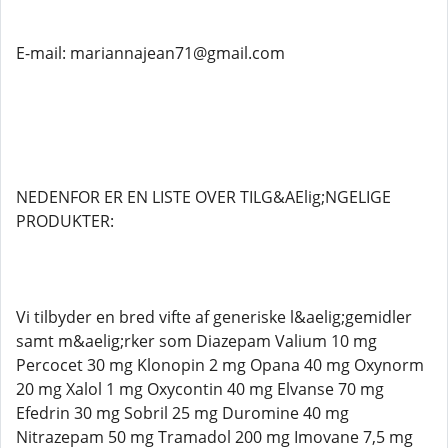
E-mail: mariannajean71@gmail.com
NEDENFOR ER EN LISTE OVER TILG&AElig;NGELIGE
PRODUKTER:
Vi tilbyder en bred vifte af generiske l&aelig;gemidler
samt m&aelig;rker som Diazepam Valium 10 mg
Percocet 30 mg Klonopin 2 mg Opana 40 mg Oxynorm
20 mg Xalol 1 mg Oxycontin 40 mg Elvanse 70 mg
Efedrin 30 mg Sobril 25 mg Duromine 40 mg
Nitrazepam 50 mg Tramadol 200 mg Imovane 7,5 mg