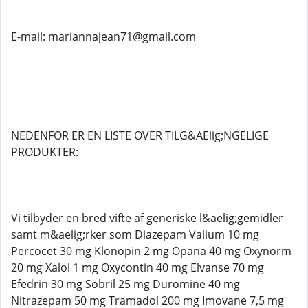
E-mail: mariannajean71@gmail.com
NEDENFOR ER EN LISTE OVER TILG&AElig;NGELIGE
PRODUKTER:
Vi tilbyder en bred vifte af generiske l&aelig;gemidler
samt m&aelig;rker som Diazepam Valium 10 mg
Percocet 30 mg Klonopin 2 mg Opana 40 mg Oxynorm
20 mg Xalol 1 mg Oxycontin 40 mg Elvanse 70 mg
Efedrin 30 mg Sobril 25 mg Duromine 40 mg
Nitrazepam 50 mg Tramadol 200 mg Imovane 7,5 mg