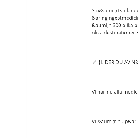
Sm&auml;rtstilland
&aring;ngestmedicin
&auml;n 300 olika p
olika destinationer
✅【LIDER DU AV N&Arin
Vi har nu alla medic
Vi &auml;r nu p&ari