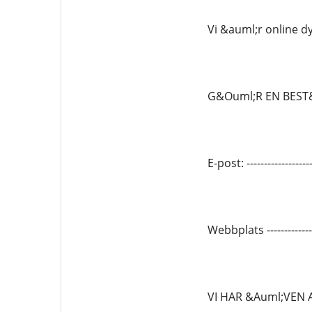
Vi &auml;r online d
G&Ouml;R EN BEST
E-post: --------------
Webbplats -------------
VI HAR &Auml;VEN 