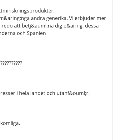
ktminskningsprodukter,
 m&aring;nga andra generika. Vi erbjuder mer
 redo att betj&auml;na dig p&aring; dessa
l;nderna och Spanien
​​​​​​​​​​
adresser i hela landet och utanf&ouml;r.
rkomliga.