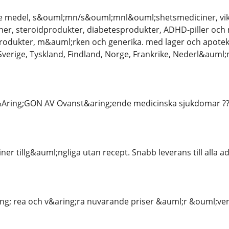
e medel, s&ouml;mn/s&ouml;mnl&ouml;shetsmediciner, vi
er, steroidprodukter, diabetesprodukter, ADHD-piller och
rodukter, m&auml;rken och generika. med lager och apotek
 Sverige, Tyskland, Findland, Norge, Frankrike, Nederl&aum
g;GON AV Ovanst&aring;ende medicinska sjukdomar ????????????​
iner tillg&auml;ngliga utan recept. Snabb leverans till alla 
ng; rea och v&aring;ra nuvarande priser &auml;r &ouml;ve