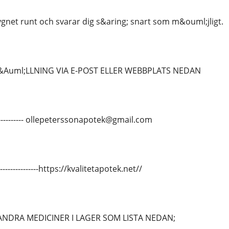
ygnet runt och svarar dig s&aring; snart som m&ouml;jligt.
&Auml;LLNING VIA E-POST ELLER WEBBPLATS NEDAN
-------------- ollepeterssonapotek@gmail.com
---------------https://kvalitetapotek.net//
ANDRA MEDICINER I LAGER SOM LISTA NEDAN;