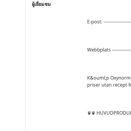
ผู้เยี่ยมชม
E-post: --------------
Webbplats -------------
K&ouml;p Oxynorm on
priser utan recept 
♛♛ HUVUDPRODU