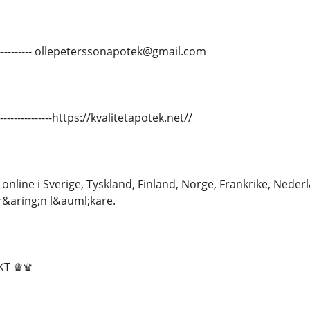
-------------- ollepeterssonapotek@gmail.com
---------------https://kvalitetapotek.net//
line i Sverige, Tyskland, Finland, Norge, Frankrike, Neder
fr&aring;n l&auml;kare.
KT ♛♛