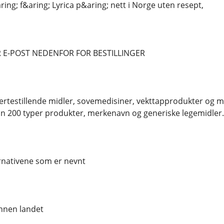
ing; f&aring; Lyrica p&aring; nett i Norge uten resept,
 E-POST NEDENFOR FOR BESTILLINGER
rtestillende midler, sovemedisiner, vekttapprodukter og ma
n 200 typer produkter, merkenavn og generiske legemidler.
ernativene som er nevnt
nnen landet