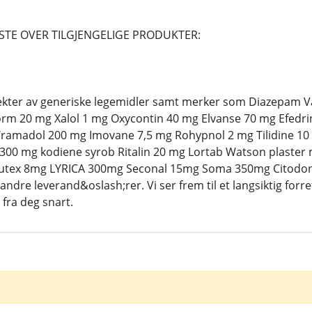
STE OVER TILGJENGELIGE PRODUKTER:
spekter av generiske legemidler samt merker som Diazepam
m 20 mg Xalol 1 mg Oxycontin 40 mg Elvanse 70 mg Efedri
ramadol 200 mg Imovane 7,5 mg Rohypnol 2 mg Tilidine 10 
00 mg kodiene syrob Ritalin 20 mg Lortab Watson plaster mg
tex 8mg LYRICA 300mg Seconal 15mg Soma 350mg Citodone 
dre leverand&oslash;rer. Vi ser frem til et langsiktig for
fra deg snart.