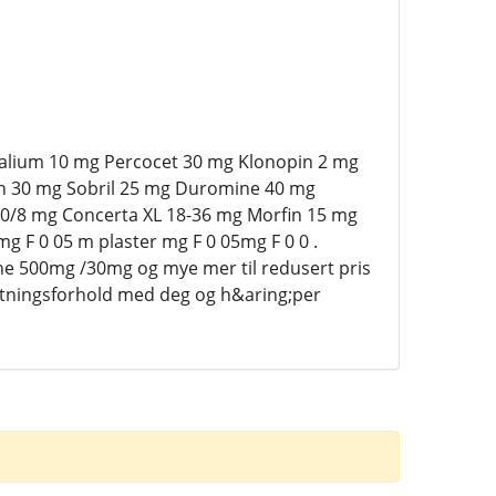
 Valium 10 mg Percocet 30 mg Klonopin 2 mg
n 30 mg Sobril 25 mg Duromine 40 mg
0/8 mg Concerta XL 18-36 mg Morfin 15 mg
 F 0 05 m plaster mg F 0 05mg F 0 0 .
500mg /30mg og mye mer til redusert pris
retningsforhold med deg og h&aring;per