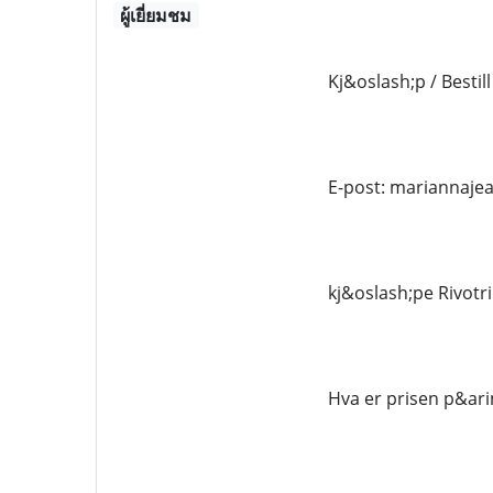
ผู้เยี่ยมชม
Kj&oslash;p / Bestill
E-post: mariannaj
kj&oslash;pe Rivotri
Hva er prisen p&arin