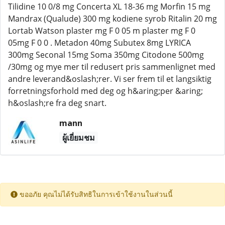
Tilidine 10 0/8 mg Concerta XL 18-36 mg Morfin 15 mg
Mandrax (Qualude) 300 mg kodiene syrob Ritalin 20 mg
Lortab Watson plaster mg F 0 05 m plaster mg F 0
05mg F 0 0 . Metadon 40mg Subutex 8mg LYRICA
300mg Seconal 15mg Soma 350mg Citodone 500mg
/30mg og mye mer til redusert pris sammenlignet med
andre leverand&oslash;rer. Vi ser frem til et langsiktig
forretningsforhold med deg og h&aring;per &aring;
h&oslash;re fra deg snart.
mann
ผู้เยี่ยมชม
ขออภัย คุณไม่ได้รับสิทธิในการเข้าใช้งานในส่วนนี้