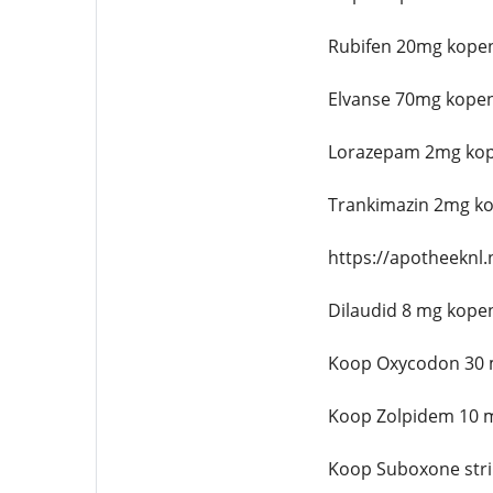
Rubifen 20mg kopen
Elvanse 70mg kopen
Lorazepam 2mg kop
Trankimazin 2mg ko
https://apotheeknl
Dilaudid 8 mg kope
Koop Oxycodon 30 
Koop Zolpidem 10 m
Koop Suboxone stri