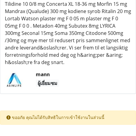
Tilidine 10 0/8 mg Concerta XL 18-36 mg Morfin 15 mg
Mandrax (Qualude) 300 mg kodiene syrob Ritalin 20 mg
Lortab Watson plaster mg F 0 05 m plaster mg F 0
05mg F 0 0 . Metadon 40mg Subutex 8mg LYRICA
300mg Seconal 15mg Soma 350mg Citodone 500mg
/30mg og mye mer til redusert pris sammenlignet med
andre leverand&oslash;rer. Vi ser frem til et langsiktig
forretningsforhold med deg og h&aring;per &aring;
h&oslash;re fra deg snart.
mann
ผู้เยี่ยมชม
ขออภัย คุณไม่ได้รับสิทธิในการเข้าใช้งานในส่วนนี้