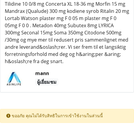
Tilidine 10 0/8 mg Concerta XL 18-36 mg Morfin 15 mg
Mandrax (Qualude) 300 mg kodiene syrob Ritalin 20 mg
Lortab Watson plaster mg F 0 05 m plaster mg F 0
05mg F 0 0 . Metadon 40mg Subutex 8mg LYRICA
300mg Seconal 15mg Soma 350mg Citodone 500mg
/30mg og mye mer til redusert pris sammenlignet med
andre leverand&oslash;rer. Vi ser frem til et langsiktig
forretningsforhold med deg og h&aring;per &aring;
h&oslash;re fra deg snart.
mann
ผู้เยี่ยมชม
ขออภัย คุณไม่ได้รับสิทธิในการเข้าใช้งานในส่วนนี้