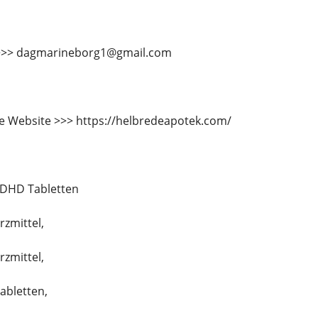
 >>> dagmarineborg1@gmail.com
e Website >>> https://helbredeapotek.com/
ADHD Tabletten
rzmittel,
rzmittel,
tabletten,