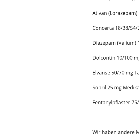
Ativan (Lorazepam)
Concerta 18/38/54/
Diazepam (Valium) 
Dolcontin 10/100 m
Elvanse 50/70 mg T
Sobril 25 mg Medik
Fentanylpflaster 7
Wir haben andere M