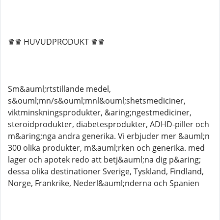
♛♛ HUVUDPRODUKT ♛♛
Sm&auml;rtstillande medel,
s&ouml;mn/s&ouml;mnl&ouml;shetsmediciner,
viktminskningsprodukter, &aring;ngestmediciner,
steroidprodukter, diabetesprodukter, ADHD-piller och
m&aring;nga andra generika. Vi erbjuder mer &auml;n
300 olika produkter, m&auml;rken och generika. med
lager och apotek redo att betj&auml;na dig p&aring;
dessa olika destinationer Sverige, Tyskland, Findland,
Norge, Frankrike, Nederl&auml;nderna och Spanien