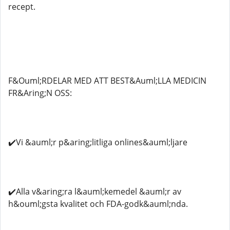
recept.
F&Ouml;RDELAR MED ATT BEST&Auml;LLA MEDICIN
FR&Aring;N OSS:
✔️Vi &auml;r p&aring;litliga onlines&auml;ljare
✔️Alla v&aring;ra l&auml;kemedel &auml;r av
h&ouml;gsta kvalitet och FDA-godk&auml;nda.