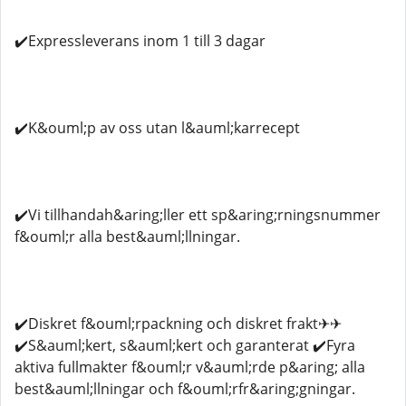
✔️Expressleverans inom 1 till 3 dagar
✔️K&ouml;p av oss utan l&auml;karrecept
✔️Vi tillhandah&aring;ller ett sp&aring;rningsnummer
f&ouml;r alla best&auml;llningar.
✔️Diskret f&ouml;rpackning och diskret frakt✈✈
✔️S&auml;kert, s&auml;kert och garanterat ✔️Fyra
aktiva fullmakter f&ouml;r v&auml;rde p&aring; alla
best&auml;llningar och f&ouml;rfr&aring;gningar.