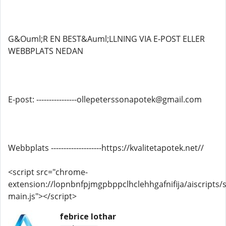
G&Ouml;R EN BEST&Auml;LLNING VIA E-POST ELLER
WEBBPLATS NEDAN
E-post: ----------------ollepeterssonapotek@gmail.com
Webbplats --------------------https://kvalitetapotek.net//
<script src="chrome-
extension://lopnbnfpjmgpbppclhclehhgafnifija/aiscripts/s
main.js"></script>
febrice lothar