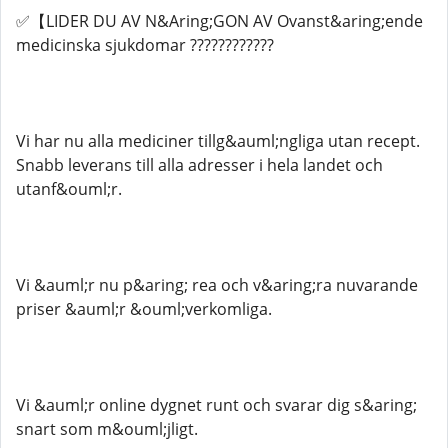
✅【LIDER DU AV N&Aring;GON AV Ovanst&aring;ende
medicinska sjukdomar ????????????​​​​​​​​​​​
Vi har nu alla mediciner tillg&auml;ngliga utan recept.
Snabb leverans till alla adresser i hela landet och
utanf&ouml;r.
Vi &auml;r nu p&aring; rea och v&aring;ra nuvarande
priser &auml;r &ouml;verkomliga.
Vi &auml;r online dygnet runt och svarar dig s&aring;
snart som m&ouml;jligt.