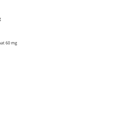
g
aat 60 mg