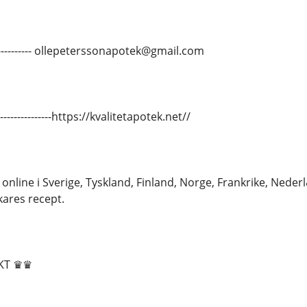
-------------- ollepeterssonapotek@gmail.com
---------------https://kvalitetapotek.net//
line i Sverige, Tyskland, Finland, Norge, Frankrike, Neder
kares recept.
KT ♛♛