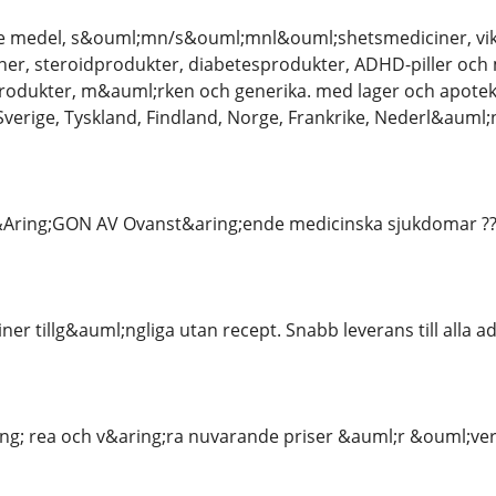
e medel, s&ouml;mn/s&ouml;mnl&ouml;shetsmediciner, vi
er, steroidprodukter, diabetesprodukter, ADHD-piller och
rodukter, m&auml;rken och generika. med lager och apotek
 Sverige, Tyskland, Findland, Norge, Frankrike, Nederl&aum
g;GON AV Ovanst&aring;ende medicinska sjukdomar ????????????
iner tillg&auml;ngliga utan recept. Snabb leverans till alla 
ng; rea och v&aring;ra nuvarande priser &auml;r &ouml;ve