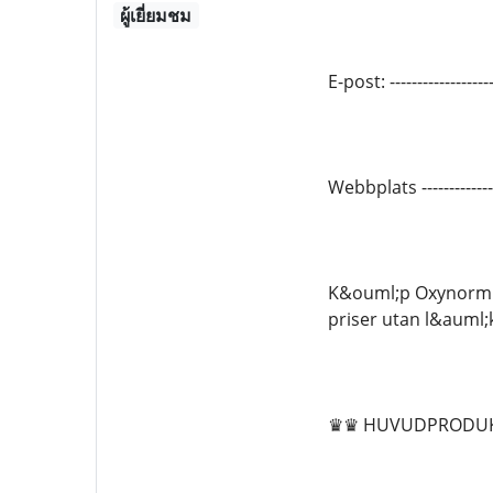
ผู้เยี่ยมชม
E-post: --------------
Webbplats -------------
K&ouml;p Oxynorm on
priser utan l&auml;
♛♛ HUVUDPRODU