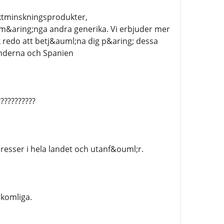
ktminskningsprodukter,
 m&aring;nga andra generika. Vi erbjuder mer
 redo att betj&auml;na dig p&aring; dessa
l;nderna och Spanien
​​​​​​​​​​
adresser i hela landet och utanf&ouml;r.
rkomliga.