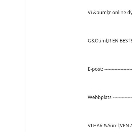
Vi &auml;r online d
G&Ouml;R EN BEST
E-post: --------------
Webbplats -------------
VI HAR &Auml;VEN 