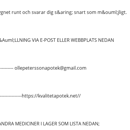
ygnet runt och svarar dig s&aring; snart som m&ouml;jligt.
&Auml;LLNING VIA E-POST ELLER WEBBPLATS NEDAN
-------------- ollepeterssonapotek@gmail.com
---------------https://kvalitetapotek.net//
ANDRA MEDICINER I LAGER SOM LISTA NEDAN;