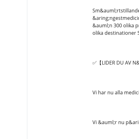
Sm&auml;rtstilland
&aring;ngestmedicin
&auml;n 300 olika p
olika destinationer
✅【LIDER DU AV N&Arin
Vi har nu alla medic
Vi &auml;r nu p&ari