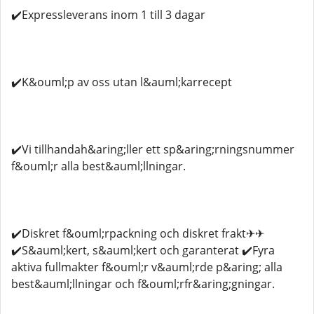
✔️Expressleverans inom 1 till 3 dagar
✔️K&ouml;p av oss utan l&auml;karrecept
✔️Vi tillhandah&aring;ller ett sp&aring;rningsnummer
f&ouml;r alla best&auml;llningar.
✔️Diskret f&ouml;rpackning och diskret frakt✈✈
✔️S&auml;kert, s&auml;kert och garanterat ✔️Fyra
aktiva fullmakter f&ouml;r v&auml;rde p&aring; alla
best&auml;llningar och f&ouml;rfr&aring;gningar.