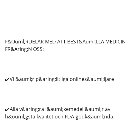
F&Ouml;RDELAR MED ATT BEST&Auml;LLA MEDICIN
FR&Aring;N OSS:
✔️Vi &auml;r p&aring;litliga onlines&auml;ljare
✔️Alla v&aring;ra l&auml;kemedel &auml;r av
h&ouml;gsta kvalitet och FDA-godk&auml;nda.