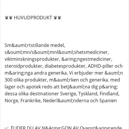
♛♛ HUVUDPRODUKT ♛♛
Sm&auml;rtstillande medel,
s&ouml;mn/s&ouml;mnl&ouml;shetsmediciner,
viktminskningsprodukter, &aring;ngestmediciner,
steroidprodukter, diabetesprodukter, ADHD-piller och
m&aring;nga andra generika. Vi erbjuder mer &auml;n
300 olika produkter, m&auml;rken och generika. med
lager och apotek redo att betj&auml;na dig p&aring;
dessa olika destinationer Sverige, Tyskland, Findland,
Norge, Frankrike, Nederl&auml;nderna och Spanien
✅【LIDER DU AV N&Aring;GON AV Ovanst&aring;ende