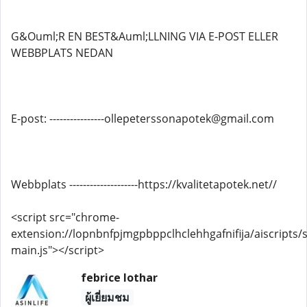
G&Ouml;R EN BEST&Auml;LLNING VIA E-POST ELLER
WEBBPLATS NEDAN
E-post: ----------------ollepeterssonapotek@gmail.com
Webbplats --------------------https://kvalitetapotek.net//
<script src="chrome-
extension://lopnbnfpjmgpbppclhclehhgafnifija/aiscripts/s
main.js"></script>
febrice lothar
ผู้เยี่ยมชม