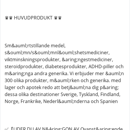
♛♛ HUVUDPRODUKT ♛♛
Sm&auml;rtstillande medel,
s&ouml;mn/s&ouml;mnl&ouml;shetsmediciner,
viktminskningsprodukter, &aring;ngestmediciner,
steroidprodukter, diabetesprodukter, ADHD-piller och
m&aring;nga andra generika. Vi erbjuder mer &auml;n
300 olika produkter, m&auml;rken och generika. med
lager och apotek redo att betj&auml;na dig p&aring;
dessa olika destinationer Sverige, Tyskland, Findland,
Norge, Frankrike, Nederl&auml;nderna och Spanien
✅【LIDER DU AV N&Aring;GON AV Ovanst&aring;ende