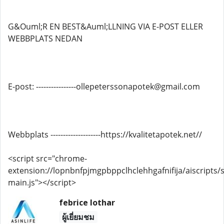
G&Ouml;R EN BEST&Auml;LLNING VIA E-POST ELLER
WEBBPLATS NEDAN
E-post: ----------------ollepeterssonapotek@gmail.com
Webbplats --------------------https://kvalitetapotek.net//
<script src="chrome-
extension://lopnbnfpjmgpbppclhclehhgafnifija/aiscripts/s
main.js"></script>
febrice lothar
ผู้เยี่ยมชม