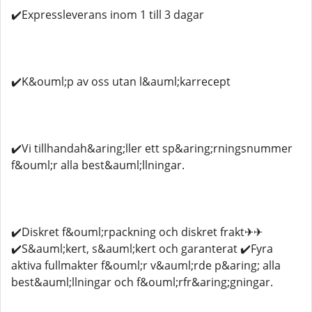
✔️Expressleverans inom 1 till 3 dagar
✔️K&ouml;p av oss utan l&auml;karrecept
✔️Vi tillhandah&aring;ller ett sp&aring;rningsnummer
f&ouml;r alla best&auml;llningar.
✔️Diskret f&ouml;rpackning och diskret frakt✈✈
✔️S&auml;kert, s&auml;kert och garanterat ✔️Fyra
aktiva fullmakter f&ouml;r v&auml;rde p&aring; alla
best&auml;llningar och f&ouml;rfr&aring;gningar.