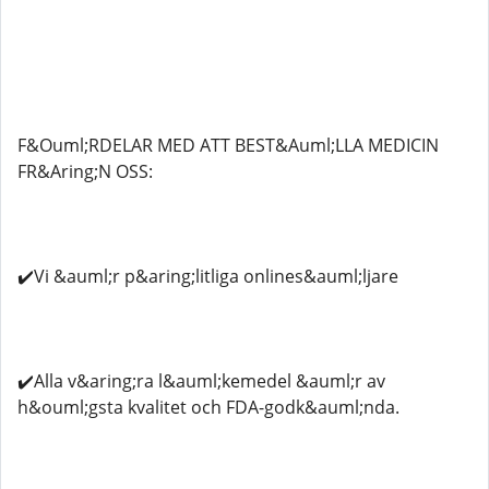
F&Ouml;RDELAR MED ATT BEST&Auml;LLA MEDICIN
FR&Aring;N OSS:
✔️Vi &auml;r p&aring;litliga onlines&auml;ljare
✔️Alla v&aring;ra l&auml;kemedel &auml;r av
h&ouml;gsta kvalitet och FDA-godk&auml;nda.