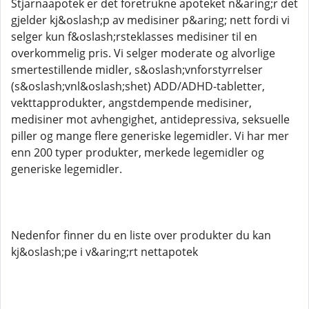
Stjarnaapotek er det foretrukne apoteket n&aring;r det
gjelder kj&oslash;p av medisiner p&aring; nett fordi vi
selger kun f&oslash;rsteklasses medisiner til en
overkommelig pris. Vi selger moderate og alvorlige
smertestillende midler, s&oslash;vnforstyrrelser
(s&oslash;vnl&oslash;shet) ADD/ADHD-tabletter,
vekttapprodukter, angstdempende medisiner,
medisiner mot avhengighet, antidepressiva, seksuelle
piller og mange flere generiske legemidler. Vi har mer
enn 200 typer produkter, merkede legemidler og
generiske legemidler.
Nedenfor finner du en liste over produkter du kan
kj&oslash;pe i v&aring;rt nettapotek