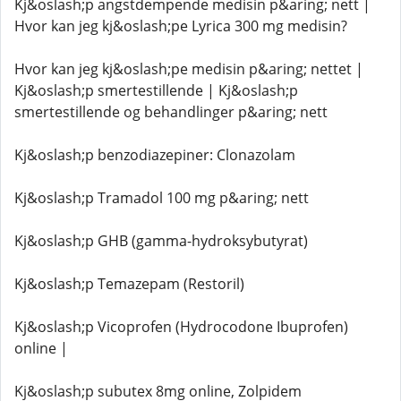
Kj&oslash;p angstdempende medisin p&aring; nett |
Hvor kan jeg kj&oslash;pe Lyrica 300 mg medisin?
Hvor kan jeg kj&oslash;pe medisin p&aring; nettet |
Kj&oslash;p smertestillende | Kj&oslash;p
smertestillende og behandlinger p&aring; nett
Kj&oslash;p benzodiazepiner: Clonazolam
Kj&oslash;p Tramadol 100 mg p&aring; nett
Kj&oslash;p GHB (gamma-hydroksybutyrat)
Kj&oslash;p Temazepam (Restoril)
Kj&oslash;p Vicoprofen (Hydrocodone Ibuprofen)
online |
Kj&oslash;p subutex 8mg online, Zolpidem