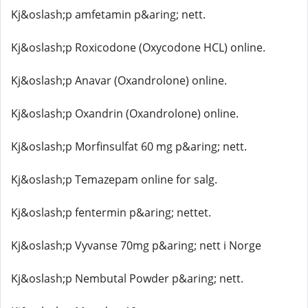
Kj&oslash;p amfetamin p&aring; nett.
Kj&oslash;p Roxicodone (Oxycodone HCL) online.
Kj&oslash;p Anavar (Oxandrolone) online.
Kj&oslash;p Oxandrin (Oxandrolone) online.
Kj&oslash;p Morfinsulfat 60 mg p&aring; nett.
Kj&oslash;p Temazepam online for salg.
Kj&oslash;p fentermin p&aring; nettet.
Kj&oslash;p Vyvanse 70mg p&aring; nett i Norge
Kj&oslash;p Nembutal Powder p&aring; nett.