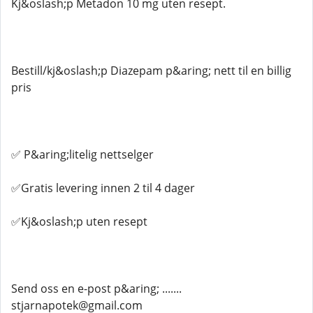
Kj&oslash;p Metadon 10 mg uten resept.
Bestill/kj&oslash;p Diazepam p&aring; nett til en billig
pris
✅ P&aring;litelig nettselger
✅Gratis levering innen 2 til 4 dager
✅Kj&oslash;p uten resept
Send oss ​​en e-post p&aring; .......
stjarnapotek@gmail.com