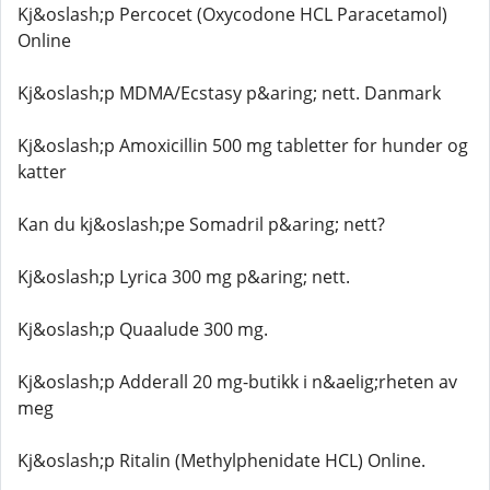
Kj&oslash;p Percocet (Oxycodone HCL Paracetamol)
Online
Kj&oslash;p MDMA/Ecstasy p&aring; nett. Danmark
Kj&oslash;p Amoxicillin 500 mg tabletter for hunder og
katter
Kan du kj&oslash;pe Somadril p&aring; nett?
Kj&oslash;p Lyrica 300 mg p&aring; nett.
Kj&oslash;p Quaalude 300 mg.
Kj&oslash;p Adderall 20 mg-butikk i n&aelig;rheten av
meg
Kj&oslash;p Ritalin (Methylphenidate HCL) Online.