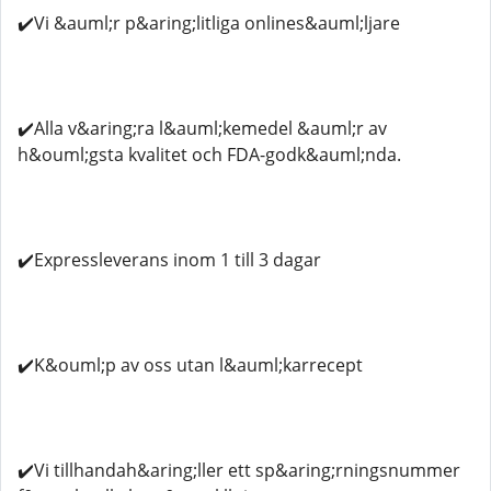
✔️Vi &auml;r p&aring;litliga onlines&auml;ljare
✔️Alla v&aring;ra l&auml;kemedel &auml;r av
h&ouml;gsta kvalitet och FDA-godk&auml;nda.
✔️Expressleverans inom 1 till 3 dagar
✔️K&ouml;p av oss utan l&auml;karrecept
✔️Vi tillhandah&aring;ller ett sp&aring;rningsnummer