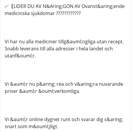
✅【LIDER DU AV N&Aring;GON AV Ovanst&aring;ende
medicinska sjukdomar ????????????​​​​​​​​​​​
Vi har nu alla mediciner tillg&auml;ngliga utan recept.
Snabb leverans till alla adresser i hela landet och
utanf&ouml;r.
Vi &auml;r nu p&aring; rea och v&aring;ra nuvarande
priser &auml;r &ouml;verkomliga.
Vi &auml;r online dygnet runt och svarar dig s&aring;
snart som m&ouml;jligt.