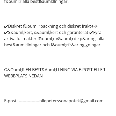
f&ouml;r alla best&auml;llningar.
✔️Diskret f&ouml;rpackning och diskret frakt✈✈
✔️S&auml;kert, s&auml;kert och garanterat ✔️Fyra
aktiva fullmakter f&ouml;r v&auml;rde p&aring; alla
best&auml;llningar och f&ouml;rfr&aring;gningar.
G&Ouml;R EN BEST&Auml;LLNING VIA E-POST ELLER
WEBBPLATS NEDAN
E-post: ----------------ollepeterssonapotek@gmail.com