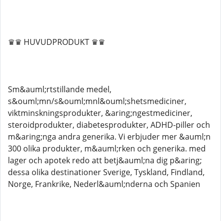
♛♛ HUVUDPRODUKT ♛♛
Sm&auml;rtstillande medel,
s&ouml;mn/s&ouml;mnl&ouml;shetsmediciner,
viktminskningsprodukter, &aring;ngestmediciner,
steroidprodukter, diabetesprodukter, ADHD-piller och
m&aring;nga andra generika. Vi erbjuder mer &auml;n
300 olika produkter, m&auml;rken och generika. med
lager och apotek redo att betj&auml;na dig p&aring;
dessa olika destinationer Sverige, Tyskland, Findland,
Norge, Frankrike, Nederl&auml;nderna och Spanien