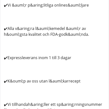
✔️Vi &auml;r p&aring;litliga onlines&auml;ljare
✔️Alla v&aring;ra l&auml;kemedel &auml;r av
h&ouml;gsta kvalitet och FDA-godk&auml;nda.
✔️Expressleverans inom 1 till 3 dagar
✔️K&ouml;p av oss utan l&auml;karrecept
✔️Vi tillhandah&aring;ller ett sp&aring;rningsnummer