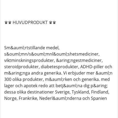
♛♛ HUVUDPRODUKT ♛♛
Sm&auml;rtstillande medel,
s&ouml;mn/s&ouml;mnl&ouml;shetsmediciner,
viktminskningsprodukter, &aring;ngestmediciner,
steroidprodukter, diabetesprodukter, ADHD-piller och
m&aring;nga andra generika. Vi erbjuder mer &auml;n
300 olika produkter, m&auml;rken och generika. med
lager och apotek redo att betj&auml;na dig p&aring;
dessa olika destinationer Sverige, Tyskland, Findland,
Norge, Frankrike, Nederl&auml;nderna och Spanien