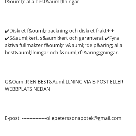
f&ouml;r alla best&auml;llningar.
✔️Diskret f&ouml;rpackning och diskret frakt✈✈
✔️S&auml;kert, s&auml;kert och garanterat ✔️Fyra
aktiva fullmakter f&ouml;r v&auml;rde p&aring; alla
best&auml;llningar och f&ouml;rfr&aring;gningar.
G&Ouml;R EN BEST&Auml;LLNING VIA E-POST ELLER
WEBBPLATS NEDAN
E-post: ----------------ollepeterssonapotek@gmail.com