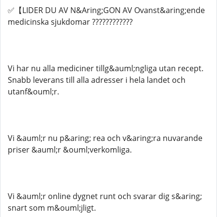
✅【LIDER DU AV N&Aring;GON AV Ovanst&aring;ende
medicinska sjukdomar ????????????​​​​​​​​​​​
Vi har nu alla mediciner tillg&auml;ngliga utan recept.
Snabb leverans till alla adresser i hela landet och
utanf&ouml;r.
Vi &auml;r nu p&aring; rea och v&aring;ra nuvarande
priser &auml;r &ouml;verkomliga.
Vi &auml;r online dygnet runt och svarar dig s&aring;
snart som m&ouml;jligt.