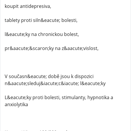
koupit antidepresiva,
tablety proti siln&eacute; bolesti,
l&eacute;ky na chronickou bolest,
pr&aacute;&scaron;ky na z&aacute;vislost,
V současn&eacute; době jsou k dispozici
n&aacute;sleduj&iacute;c&iacute; l&eacute;ky
L&eacute;ky proti bolesti, stimulanty, hypnotika a
anxiolytika