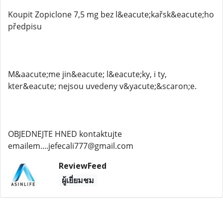
Koupit Zopiclone 7,5 mg bez l&eacute;kařsk&eacute;ho
předpisu
M&aacute;me jin&eacute; l&eacute;ky, i ty,
kter&eacute; nejsou uvedeny v&yacute;&scaron;e.
OBJEDNEJTE HNED kontaktujte
emailem....jefecali777@gmail.com
ReviewFeed
ผู้เยี่ยมชม