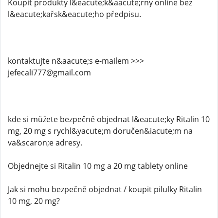
Koupit produkty l&eacute;k&aacute;rny online bez
l&eacute;kařsk&eacute;ho předpisu.
kontaktujte n&aacute;s e-mailem >>>
jefecali777@gmail.com
kde si můžete bezpečně objednat l&eacute;ky Ritalin 10
mg, 20 mg s rychl&yacute;m doručen&iacute;m na
va&scaron;e adresy.
Objednejte si Ritalin 10 mg a 20 mg tablety online
Jak si mohu bezpečně objednat / koupit pilulky Ritalin
10 mg, 20 mg?