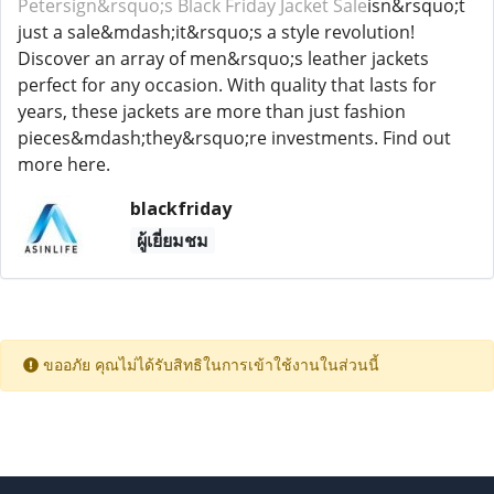
Petersign&rsquo;s Black Friday Jacket Sale
isn&rsquo;t
just a sale&mdash;it&rsquo;s a style revolution!
Discover an array of men&rsquo;s leather jackets
perfect for any occasion. With quality that lasts for
years, these jackets are more than just fashion
pieces&mdash;they&rsquo;re investments. Find out
more here.
blackfriday
ผู้เยี่ยมชม
ขออภัย คุณไม่ได้รับสิทธิในการเข้าใช้งานในส่วนนี้