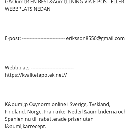
G&Ouml;R EN BEST&Auml;LLNING VIA E-POST ELLER
WEBBPLATS NEDAN
E-post: ---------------------------- eriksson8550@gmail.com
Webbplats ----------------------------
https://kvalitetapotek.net//
K&ouml;p Oxynorm online i Sverige, Tyskland,
Findland, Norge, Frankrike, Nederl&auml;nderna och
Spanien nu till rabatterade priser utan
l&auml;karrecept.