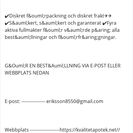
✔️Diskret f&ouml;rpackning och diskret frakt✈✈
✔️S&auml;kert, s&auml;kert och garanterat ✔️Fyra
aktiva fullmakter f&ouml;r v&auml;rde p&aring; alla
best&auml;llningar och f&ouml;rfr&aring;gningar.
G&Ouml;R EN BEST&Auml;LLNING VIA E-POST ELLER
WEBBPLATS NEDAN
E-post: ---------------- eriksson8550@gmail.com
Webbplats --------------------https://kvalitetapotek.net//