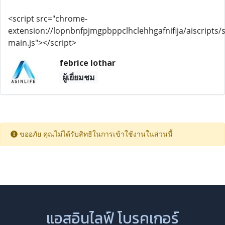
<script src="chrome-
extension://lopnbnfpjmgpbppclhclehhgafnifija/aiscripts/s
main.js"></script>
febrice lothar
ผู้เยี่ยมชม
ขออภัย คุณไม่ได้รับสิทธิในการเข้าใช้งานในส่วนนี้
แอสอินไลฟ์ โบรคเกอร์