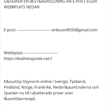
G&Ouml;R EN BEST&Auml;LLNING VIA E-POST ELLER
WEBBPLATS NEDAN
E-post: ---------------------------- eriksson8550@gmail.com
Webbplats ----------------------------
https://kvalitetapotek.net//
K&ouml;p Oxynorm online i Sverige, Tyskland,
Findland, Norge, Frankrike, Nederl&auml;nderna och
Spanien nu till rabatterade priser utan
l&auml;karrecept.