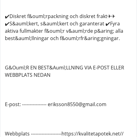
✔️Diskret f&ouml;rpackning och diskret frakt✈✈
✔️S&auml;kert, s&auml;kert och garanterat ✔️Fyra
aktiva fullmakter f&ouml;r v&auml;rde p&aring; alla
best&auml;llningar och f&ouml;rfr&aring;gningar.
G&Ouml;R EN BEST&Auml;LLNING VIA E-POST ELLER
WEBBPLATS NEDAN
E-post: ---------------- eriksson8550@gmail.com
Webbplats --------------------https://kvalitetapotek.net//