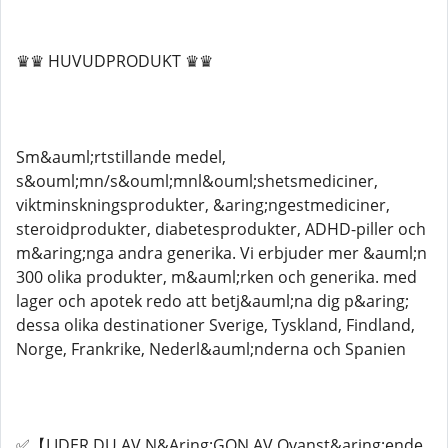
♛♛ HUVUDPRODUKT ♛♛
Sm&auml;rtstillande medel,
s&ouml;mn/s&ouml;mnl&ouml;shetsmediciner,
viktminskningsprodukter, &aring;ngestmediciner,
steroidprodukter, diabetesprodukter, ADHD-piller och
m&aring;nga andra generika. Vi erbjuder mer &auml;n
300 olika produkter, m&auml;rken och generika. med
lager och apotek redo att betj&auml;na dig p&aring;
dessa olika destinationer Sverige, Tyskland, Findland,
Norge, Frankrike, Nederl&auml;nderna och Spanien
✅【LIDER DU AV N&Aring;GON AV Ovanst&aring;ende