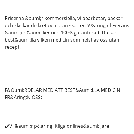
Priserna &auml;r kommersiella, vi bearbetar, packar
och skickar diskret och utan skatter. V&aring;r leverans
&auml;r s&auml;ker och 100% garanterad. Du kan
best&auml;lla vilken medicin som helst av oss utan
recept.
F&Ouml;RDELAR MED ATT BEST&Auml;LLA MEDICIN
FR&Aring;N OSS:
✔️Vi &auml;r p&aring;litliga onlines&auml;ljare