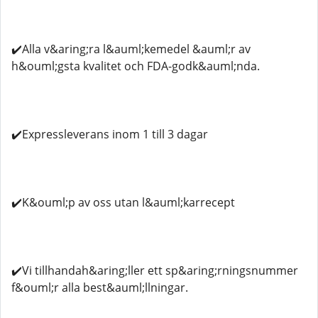
✔️Alla v&aring;ra l&auml;kemedel &auml;r av
h&ouml;gsta kvalitet och FDA-godk&auml;nda.
✔️Expressleverans inom 1 till 3 dagar
✔️K&ouml;p av oss utan l&auml;karrecept
✔️Vi tillhandah&aring;ller ett sp&aring;rningsnummer
f&ouml;r alla best&auml;llningar.