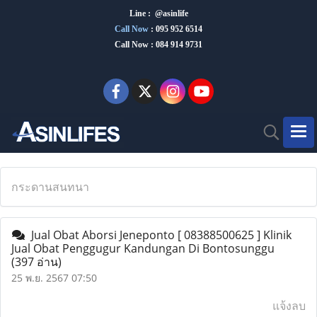
Line : @asinlife
Call Now
:
095 952 6514
Call Now : 084 914 9731
กระดานสนทนา
Jual Obat Aborsi Jeneponto [ 08388500625 ] Klinik
Jual Obat Penggugur Kandungan Di Bontosunggu
(397 อ่าน)
25 พ.ย. 2567 07:50
แจ้งลบ