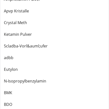
Apvp Kristalle
Crystal Meth
Ketamin Pulver
5cladba-Vorl&auml;ufer
adbb
Eutylon
N-Isopropylbenzylamin
BMK
BDO