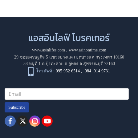
แอสอินไลฟ์ โบรคเกอร์
www.asinlifes.com
,
www.asinontime.com
29 ซอยเศรษฐกิจ 5 แขวงบางแค เขตบางแค กรุงเทพฯ 10160
38 หมู่ที่ 1 ต.ยุ้งทะลาย อ.อู่ทอง จ.สุพรรณบุรี 72160
โทรศัพท์ :
095 952 6514
,
084 914 9731
Subscribe