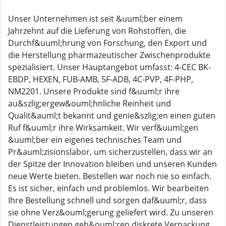
Unser Unternehmen ist seit &uuml;ber einem
Jahrzehnt auf die Lieferung von Rohstoffen, die
Durchf&uuml;hrung von Forschung, den Export und
die Herstellung pharmazeutischer Zwischenprodukte
spezialisiert. Unser Hauptangebot umfasst: 4-CEC BK-
EBDP, HEXEN, FUB-AMB, 5F-ADB, 4C-PVP, 4F-PHP,
NM2201. Unsere Produkte sind f&uuml;r ihre
au&szlig;ergew&ouml;hnliche Reinheit und
Qualit&auml;t bekannt und genie&szlig;en einen guten
Ruf f&uuml;r ihre Wirksamkeit. Wir verf&uuml;gen
&uuml;ber ein eigenes technisches Team und
Pr&auml;zisionslabor, um sicherzustellen, dass wir an
der Spitze der Innovation bleiben und unseren Kunden
neue Werte bieten. Bestellen war noch nie so einfach.
Es ist sicher, einfach und problemlos. Wir bearbeiten
Ihre Bestellung schnell und sorgen daf&uuml;r, dass
sie ohne Verz&ouml;gerung geliefert wird. Zu unseren
Dienstleistungen geh&ouml;ren diskrete Verpackung