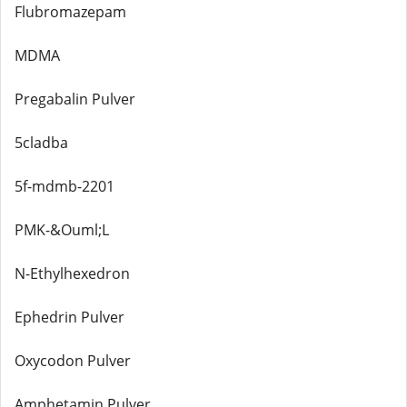
Flubromazepam
MDMA
Pregabalin Pulver
5cladba
5f-mdmb-2201
PMK-&Ouml;L
N-Ethylhexedron
Ephedrin Pulver
Oxycodon Pulver
Amphetamin Pulver