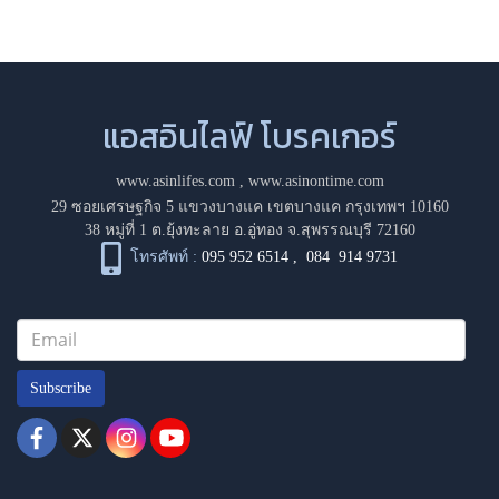
แอสอินไลฟ์ โบรคเกอร์
www.asinlifes.com
,
www.asinontime.com
29 ซอยเศรษฐกิจ 5 แขวงบางแค เขตบางแค กรุงเทพฯ 10160
38 หมู่ที่ 1 ต.ยุ้งทะลาย อ.อู่ทอง จ.สุพรรณบุรี 72160
โทรศัพท์ :
095 952 6514
,
084 914 9731
Subscribe