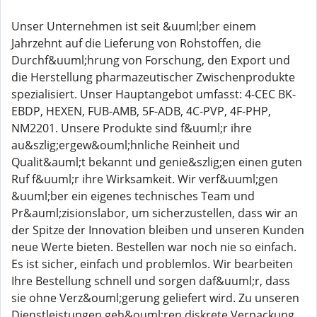
Unser Unternehmen ist seit &uuml;ber einem
Jahrzehnt auf die Lieferung von Rohstoffen, die
Durchf&uuml;hrung von Forschung, den Export und
die Herstellung pharmazeutischer Zwischenprodukte
spezialisiert. Unser Hauptangebot umfasst: 4-CEC BK-
EBDP, HEXEN, FUB-AMB, 5F-ADB, 4C-PVP, 4F-PHP,
NM2201. Unsere Produkte sind f&uuml;r ihre
au&szlig;ergew&ouml;hnliche Reinheit und
Qualit&auml;t bekannt und genie&szlig;en einen guten
Ruf f&uuml;r ihre Wirksamkeit. Wir verf&uuml;gen
&uuml;ber ein eigenes technisches Team und
Pr&auml;zisionslabor, um sicherzustellen, dass wir an
der Spitze der Innovation bleiben und unseren Kunden
neue Werte bieten. Bestellen war noch nie so einfach.
Es ist sicher, einfach und problemlos. Wir bearbeiten
Ihre Bestellung schnell und sorgen daf&uuml;r, dass
sie ohne Verz&ouml;gerung geliefert wird. Zu unseren
Dienstleistungen geh&ouml;ren diskrete Verpackung