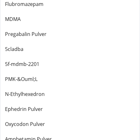
Flubromazepam
MDMA
Pregabalin Pulver
5cladba
5f-mdmb-2201
PMK-&Ouml;L
N-Ethylhexedron
Ephedrin Pulver
Oxycodon Pulver
Amphetamin Pulver