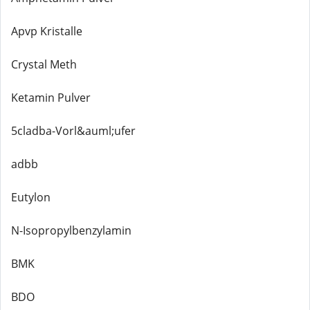
Apvp Kristalle
Crystal Meth
Ketamin Pulver
5cladba-Vorl&auml;ufer
adbb
Eutylon
N-Isopropylbenzylamin
BMK
BDO